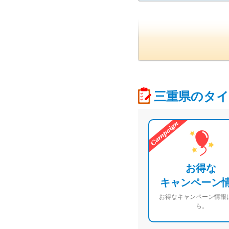
三重県のタイ
お得な
キャンペーン
お得なキャンペーン情報
ら。