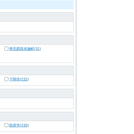
熊毛郡田布施町(31)
下関市(232)
防府市(230)