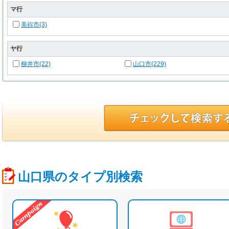
マ行
美祢市(3)
ヤ行
柳井市(22)
山口市(229)
山口県のタイプ別検索