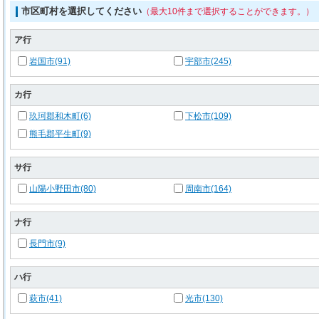
市区町村を選択してください
（最大10件まで選択することができます。）
ア行
岩国市(91)
宇部市(245)
カ行
玖珂郡和木町(6)
下松市(109)
熊毛郡平生町(9)
サ行
山陽小野田市(80)
周南市(164)
ナ行
長門市(9)
ハ行
萩市(41)
光市(130)