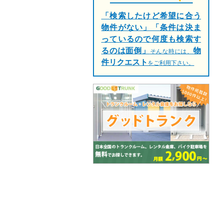
「検索したけど希望に合う
物件がない」「条件は決ま
っているので何度も検索す
るのは面倒」
物
そんな時には、
件リクエスト
をご利用下さい。