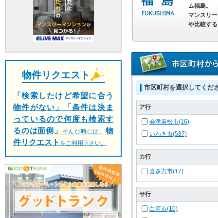
ム福島。
マンスリー
や比較する
物件リクエスト
市区町村を選択してくだ
「検索したけど希望に合う
物件がない」「条件は決ま
ア行
っているので何度も検索す
会津若松市(16)
るのは面倒」
物
そんな時には、
いわき市(587)
件リクエスト
をご利用下さい。
カ行
喜多方市(17)
サ行
白河市(10)