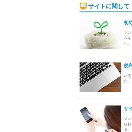
サイトに関して
初
マン
ムを
へ。
便
いろ
介。
サ
マン
らお
明。