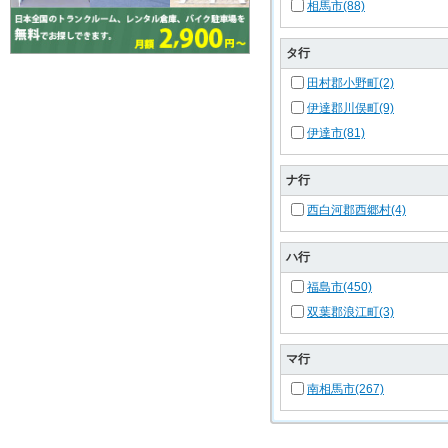
相馬市(88)
タ行
田村郡小野町(2)
伊達郡川俣町(9)
伊達市(81)
ナ行
西白河郡西郷村(4)
ハ行
福島市(450)
双葉郡浪江町(3)
マ行
南相馬市(267)