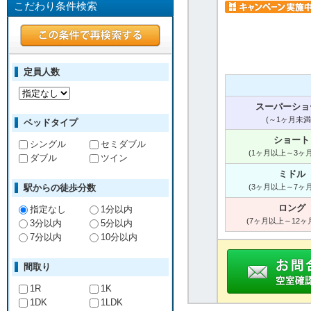
こだわり条件検索
定員人数
スーパーショ
(～1ヶ月未満
ベッドタイプ
ショート
シングル
セミダブル
(1ヶ月以上～3ヶ
ダブル
ツイン
ミドル
駅からの徒歩分数
(3ヶ月以上～7ヶ
ロング
指定なし
1分以内
(7ヶ月以上～12ヶ
3分以内
5分以内
7分以内
10分以内
間取り
1R
1K
1DK
1LDK