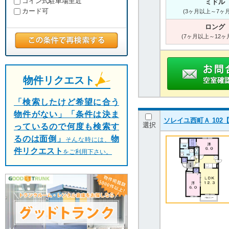
コイン式駐車場至近
ミドル
カード可
(3ヶ月以上～7ヶ
ロング
(7ヶ月以上～12ヶ
物件リクエスト
「検索したけど希望に合う
物件がない」「条件は決ま
ソレイユ西町Ａ 102【
選択
っているので何度も検索す
るのは面倒」
物
そんな時には、
件リクエスト
をご利用下さい。