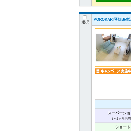
POROKARI琴似B/
選択
スーパーショ
(～1ヶ月未満
ショート