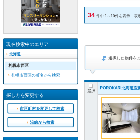
34
件中 1～10件を表示
表
現在検索中のエリア
北海道
選択した物件を
札幌市西区
札幌市西区の町名から検索
POROKARI北海道
選択
探し方を変更する
市区町村を変更して検索
沿線から検索