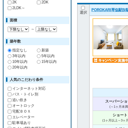
2K
2DK
2LDK～
POROKARI琴似駅B
選択
面積
～
築年数
指定なし
新築
3年以内
5年以内
10年以内
15年以内
20年以内
人気のこだわり条件
インターネット対応
バス・トイレ別
追い炊き
スーパーショ
オートロック
(～1ヶ月未満
宅配ＢＯＸ
ショート
エレベーター
(1ヶ月以上～3ヶ
駐車場あり