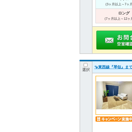
(3ヶ月以上～7ヶ
ロング
(7ヶ月以上～12ヶ
🍠東西線『琴似』まで
選択