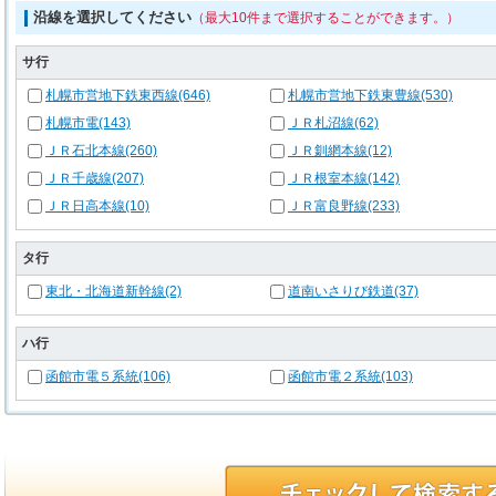
沿線を選択してください
（最大10件まで選択することができます。）
サ行
札幌市営地下鉄東西線(646)
札幌市営地下鉄東豊線(530)
札幌市電(143)
ＪＲ札沼線(62)
ＪＲ石北本線(260)
ＪＲ釧網本線(12)
ＪＲ千歳線(207)
ＪＲ根室本線(142)
ＪＲ日高本線(10)
ＪＲ富良野線(233)
タ行
東北・北海道新幹線(2)
道南いさりび鉄道(37)
ハ行
函館市電５系統(106)
函館市電２系統(103)