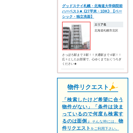
グッドステイ札幌・北海道大学病院前
ハーベスト■《27平米・1DK》【ベー
シック・独立洗面】
エリア名
北海道札幌市北区
さっぽろ駅まで３駅！！大通駅まで４駅！！
広々としたお部屋で、心ゆくまでおくつろぎ
ください★
物件リクエスト
「検索したけど希望に合う
物件がない」「条件は決ま
っているので何度も検索す
るのは面倒」
物
そんな時には、
件リクエスト
をご利用下さい。