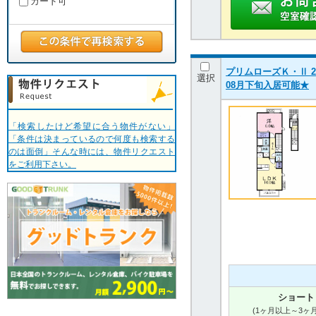
カード可
プリムローズＫ・Ⅱ 20
選択
08月下旬入居可能★
「検索したけど希望に合う物件がない」
「条件は決まっているので何度も検索する
のは面倒」そんな時には、物件リクエスト
をご利用下さい。
ショート
(1ヶ月以上～3ヶ