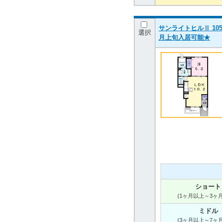
サンライトヒルⅡ 105
選択
月上旬入居可能★
ショート
(1ヶ月以上～3ヶ
ミドル
(3ヶ月以上～7ヶ