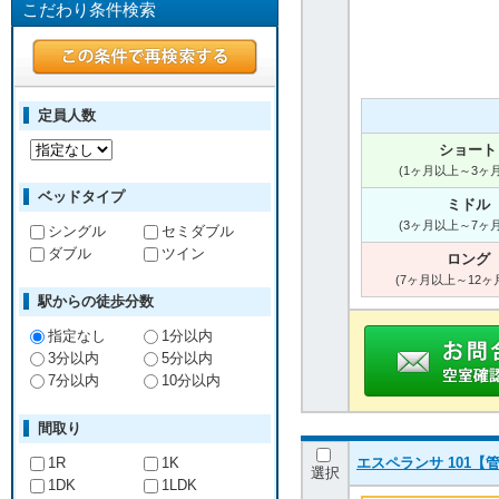
こだわり条件検索
定員人数
ショート
(1ヶ月以上～3ヶ
ベッドタイプ
ミドル
(3ヶ月以上～7ヶ
シングル
セミダブル
ダブル
ツイン
ロング
(7ヶ月以上～12ヶ
駅からの徒歩分数
指定なし
1分以内
3分以内
5分以内
7分以内
10分以内
間取り
1R
1K
エスペランサ 101【管
選択
1DK
1LDK