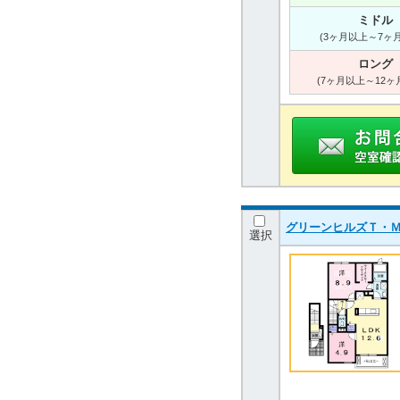
ミドル
(3ヶ月以上～7ヶ
ロング
(7ヶ月以上～12ヶ
グリーンヒルズＴ・Ｍ 2
選択