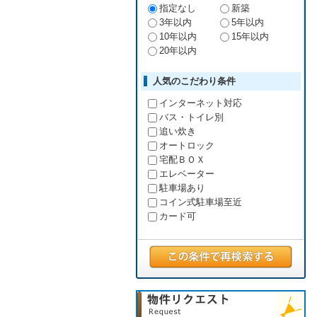
指定なし
新築
3年以内
5年以内
10年以内
15年以内
20年以内
人気のこだわり条件
インターネット対応
バス・トイレ別
追い炊き
オートロック
宅配ＢＯＸ
エレベーター
駐車場あり
コイン式駐車場至近
カード可