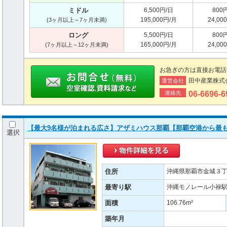
ミドル
6,500円/日
800
195,000円/月
24,00
(3ヶ月以上～7ヶ月未満)
ロング
5,500円/日
800
165,000円/月
24,00
(7ヶ月以上～12ヶ月未満)
お急ぎの方は直接お電話
田中産業株式
運営会社
連絡先
06-6696-
【最大9名様が泊まれる広さ】アザミハウス那覇【那覇空港から最
選択
住所
沖縄県那覇市金城３丁目
最寄り駅
沖縄モノレール小禄駅 
面積
106.76m²
築年月