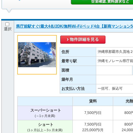
県庁前駅すぐ/最大4名/2DK/無料Wi-Fi/ベッド4台【新商マンション5
選択
住所
沖縄県那覇市久茂地２丁
最寄り駅
沖縄モノレール県庁前(
面積
築年月
お支払い方法
一括可、振込可
賃料
光
スーパーショート
7,500円/日
800
(～1ヶ月未満)
ショート
7,500円/日
800
225,000円/月
24,00
(1ヶ月以上～3ヶ月未満)