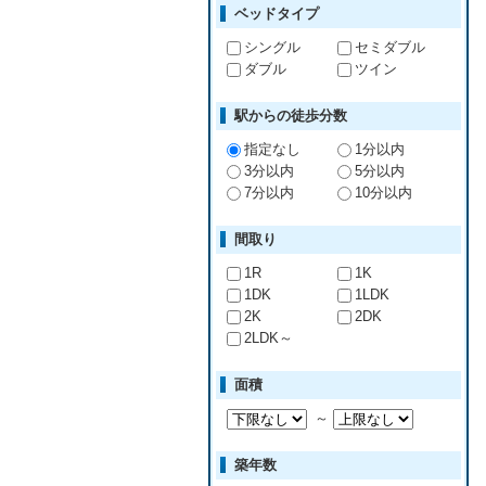
ベッドタイプ
シングル
セミダブル
ダブル
ツイン
駅からの徒歩分数
指定なし
1分以内
3分以内
5分以内
7分以内
10分以内
間取り
1R
1K
1DK
1LDK
2K
2DK
2LDK～
面積
～
築年数