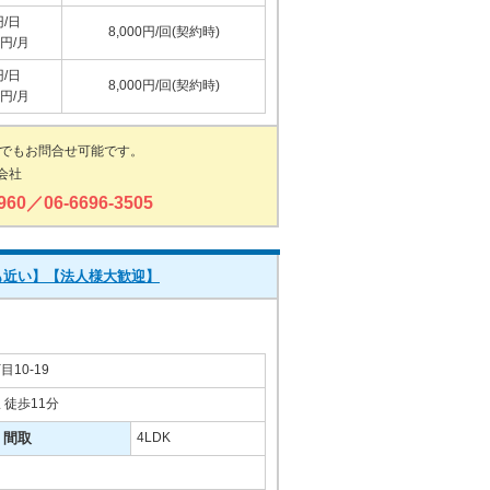
円/日
8,000円/回(契約時)
0円/月
円/日
8,000円/回(契約時)
0円/月
でもお問合せ可能です。
会社
6960／06-6696-3505
も近い】【法人様大歓迎】
10-19
徒歩11分
間取
4LDK