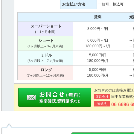
お支払い方法
一括可、振込可
賃料
光
スーパーショート
8,000円～/日
--
(～1ヶ月未満)
ショート
6,000円～/日
--
180,000円～/月
--
(1ヶ月以上～3ヶ月未満)
ミドル
5,000円/日
--
180,000円/月
--
(3ヶ月以上～7ヶ月未満)
ロング
5,000円/日
--
180,000円/月
--
(7ヶ月以上～12ヶ月未満)
お急ぎの方は直接お電話
田中産業株式
運営会社
連絡先
06-6696-