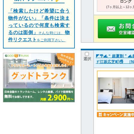
ロング
(7ヶ月以上～12ヶ
「検索したけど希望に合う
物件がない」「条件は決ま
っているので何度も検索す
るのは面倒」
物
そんな時には、
件リクエスト
をご利用下さい。
◤🌴🌊 “ 超夏割
選択
ド江坂広芝町🚭 ［No.