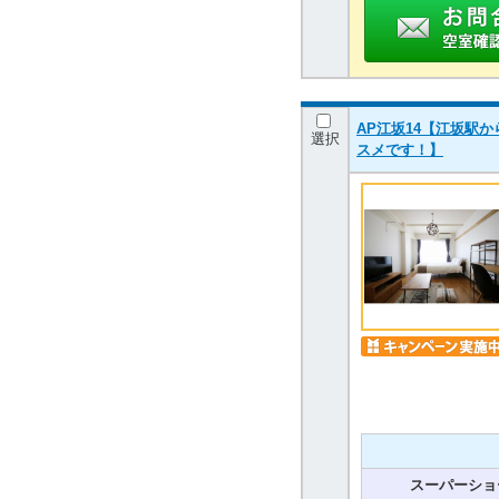
AP江坂14【江坂駅
選択
スメです！】
スーパーショ