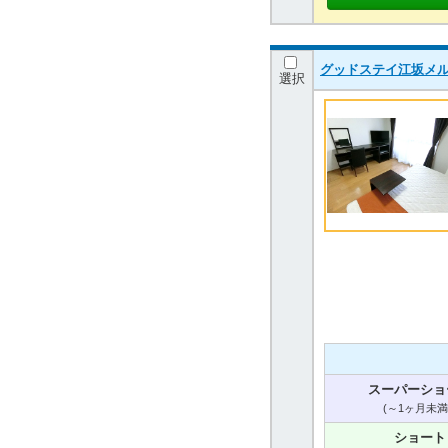
グッドステイ江坂メ
選択
スーパーショ
(～1ヶ月未満
ショート