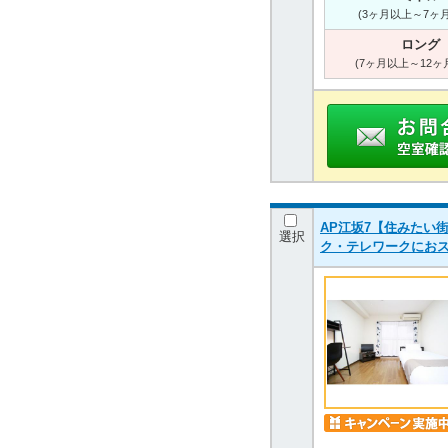
(3ヶ月以上～7ヶ
ロング
(7ヶ月以上～12ヶ
AP江坂7【住みたい
選択
ク・テレワークにお