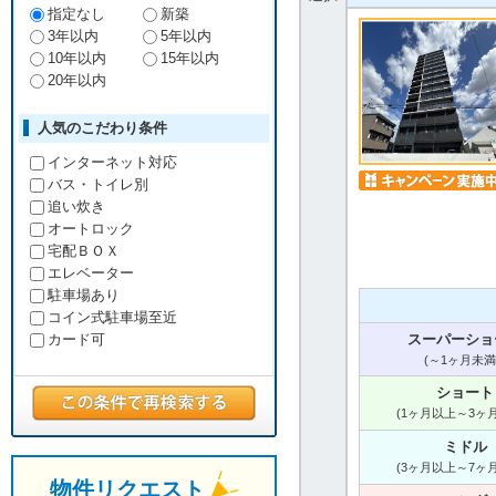
指定なし
新築
3年以内
5年以内
10年以内
15年以内
20年以内
人気のこだわり条件
インターネット対応
バス・トイレ別
追い炊き
オートロック
宅配ＢＯＸ
エレベーター
駐車場あり
コイン式駐車場至近
スーパーショ
カード可
(～1ヶ月未満
ショート
(1ヶ月以上～3ヶ
ミドル
(3ヶ月以上～7ヶ
物件リクエスト