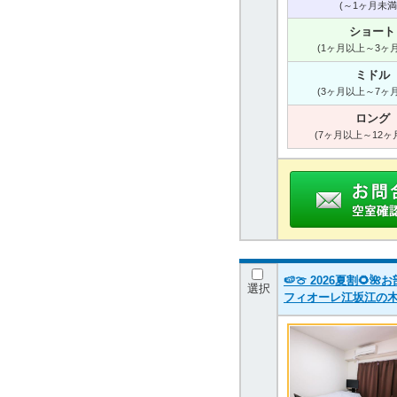
(～1ヶ月未満
ショート
(1ヶ月以上～3ヶ
ミドル
(3ヶ月以上～7ヶ
ロング
(7ヶ月以上～12ヶ
🍉🍈 2026夏割
選択
フィオーレ江坂江の木町