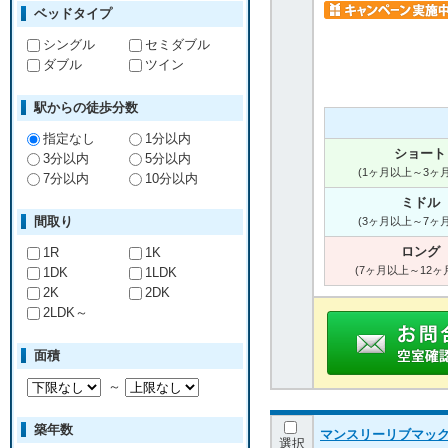
ベッドタイプ
シングル
セミダブル
ダブル
ツイン
駅からの徒歩分数
指定なし
1分以内
ショート
3分以内
5分以内
(1ヶ月以上～3ヶ
7分以内
10分以内
ミドル
間取り
(3ヶ月以上～7ヶ
ロング
1R
1K
(7ヶ月以上～12ヶ
1DK
1LDK
2K
2DK
2LDK～
面積
～
築年数
マンスリーリブマック
選択