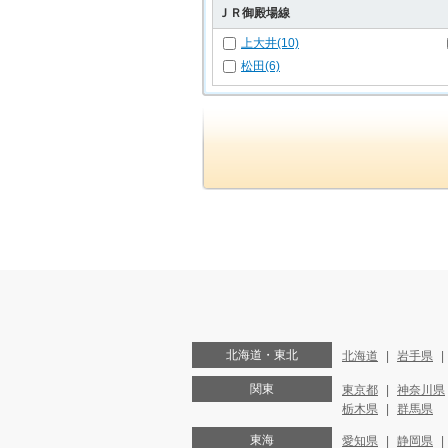
ＪＲ御殿場線
上大井(10)
松田(6)
北海道・東北
北海道
岩手県
関東
東京都
神奈川県
栃木県
群馬県
東海
愛知県
静岡県