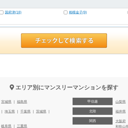
国府津(18)
相模金子(9)
エリア別にマンスリーマンションを探す
甲信越
宮城県
福島県
山梨県
北陸
埼玉県
千葉県
茨城県
福井県
関西
大阪府
岐阜県
三重県
和歌山