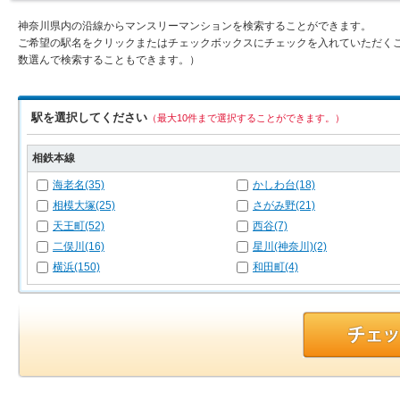
神奈川県内の沿線からマンスリーマンションを検索することができます。
ご希望の駅名をクリックまたはチェックボックスにチェックを入れていただく
数選んで検索することもできます。）
駅を選択してください
（最大10件まで選択することができます。）
相鉄本線
海老名(35)
かしわ台(18)
相模大塚(25)
さがみ野(21)
天王町(52)
西谷(7)
二俣川(16)
星川(神奈川)(2)
横浜(150)
和田町(4)