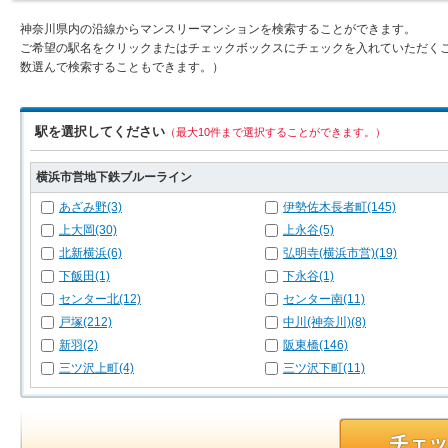
神奈川県内の沿線からマンスリーマンションを検索することができます。
ご希望の駅名をクリックまたはチェックボックスにチェックを入れていただく
数選んで検索することもできます。）
駅を選択してください
（最大10件まで選択することができます。）
横浜市営地下鉄ブルーライン
あざみ野(3)
伊勢佐木長者町(145)
上大岡(30)
上永谷(5)
北新横浜(6)
弘明寺(横浜市営)(19)
下飯田(1)
下永谷(1)
センター北(12)
センター南(11)
戸塚(212)
中川(神奈川)(8)
新羽(2)
阪東橋(146)
三ツ沢上町(4)
三ツ沢下町(11)