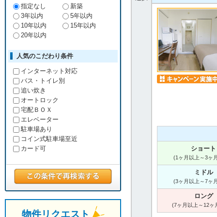
指定なし
新築
3年以内
5年以内
10年以内
15年以内
20年以内
人気のこだわり条件
インターネット対応
バス・トイレ別
追い炊き
オートロック
宅配ＢＯＸ
エレベーター
駐車場あり
コイン式駐車場至近
ショート
カード可
(1ヶ月以上～3ヶ
ミドル
(3ヶ月以上～7ヶ
ロング
(7ヶ月以上～12ヶ
物件リクエスト