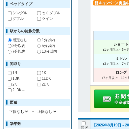
ベッドタイプ
シングル
セミダブル
ダブル
ツイン
駅からの徒歩分数
指定なし
1分以内
ショート
3分以内
5分以内
(1ヶ月以上～3ヶ
7分以内
10分以内
ミドル
間取り
(3ヶ月以上～7ヶ
ロング
1R
1K
(7ヶ月以上～12ヶ
1DK
1LDK
2K
2DK
2LDK～
面積
～
築年数
【2026年8月19日
選択