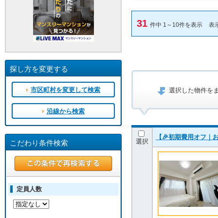
31
件中 1～10件を表示
表
探し方を変更する
市区町村を変更して検索
選択した物件を
沿線から検索
【🎉初期費用オフ｜お
選択
こだわり条件検索
定員人数