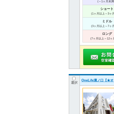
(～1ヶ月未満
ショート
(1ヶ月以上～3ヶ
ミドル
(3ヶ月以上～7ヶ
ロング
(7ヶ月以上～12ヶ
OneLife溝ノ口
選択