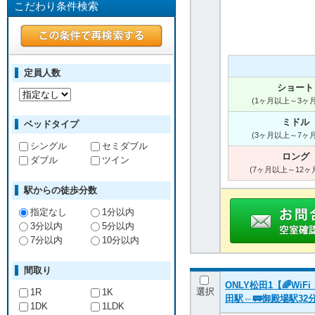
こだわり条件検索
定員人数
ショート
(1ヶ月以上～3ヶ
ミドル
ベッドタイプ
(3ヶ月以上～7ヶ
シングル
セミダブル
ロング
ダブル
ツイン
(7ヶ月以上～12ヶ
駅からの徒歩分数
指定なし
1分以内
3分以内
5分以内
7分以内
10分以内
間取り
ONLY松田1【🌈W
選択
1R
1K
田駅⇔🚃御殿場駅32
1DK
1LDK