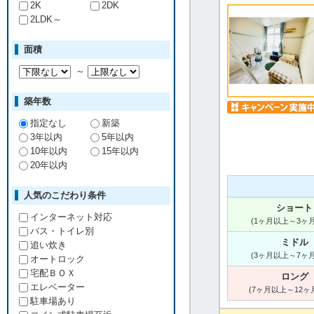
2K
2DK
2LDK～
面積
～
築年数
指定なし
新築
3年以内
5年以内
10年以内
15年以内
20年以内
人気のこだわり条件
ショート
インターネット対応
(1ヶ月以上～3ヶ
バス・トイレ別
ミドル
追い炊き
(3ヶ月以上～7ヶ
オートロック
宅配ＢＯＸ
ロング
エレベーター
(7ヶ月以上～12ヶ
駐車場あり