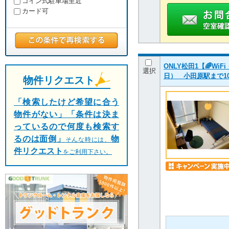
コイン式駐車場至近
カード可
ONLY松田1【🌈W
選択
日） 小田原駅まで1
物件リクエスト
「検索したけど希望に合う
物件がない」「条件は決ま
っているので何度も検索す
るのは面倒」
物
そんな時には、
件リクエスト
をご利用下さい。