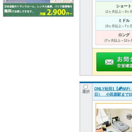
ショート
(1ヶ月以上～3ヶ
ミドル
(3ヶ月以上～7ヶ
ロング
(7ヶ月以上～12ヶ
ONLY松田1【🌈W
選択
日） 小田原駅まで1