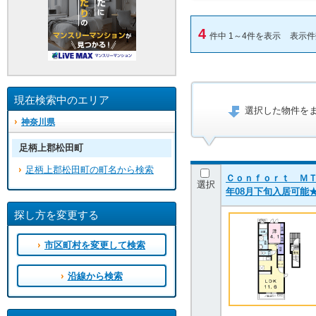
4
件中 1～4件を表示
表示
現在検索中のエリア
選択した物件を
神奈川県
足柄上郡松田町
足柄上郡松田町の町名から検索
Ｃｏｎｆｏｒｔ ＭＴ 2
選択
年08月下旬入居可能
探し方を変更する
市区町村を変更して検索
沿線から検索