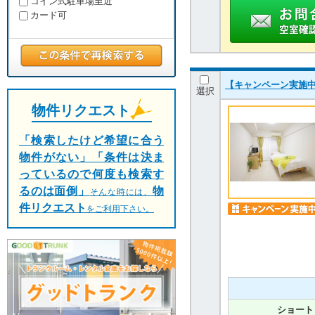
コイン式駐車場至近
カード可
【キャンペーン実施中
選択
物件リクエスト
「検索したけど希望に合う
物件がない」「条件は決ま
っているので何度も検索す
るのは面倒」
物
そんな時には、
件リクエスト
をご利用下さい。
ショート