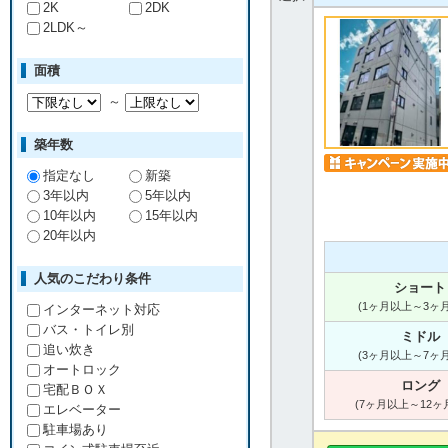
2K
2DK
2LDK～
面積
～
築年数
指定なし
新築
3年以内
5年以内
10年以内
15年以内
20年以内
人気のこだわり条件
ショート
(1ヶ月以上～3ヶ
インターネット対応
バス・トイレ別
ミドル
追い炊き
(3ヶ月以上～7ヶ
オートロック
ロング
宅配ＢＯＸ
(7ヶ月以上～12ヶ
エレベーター
駐車場あり