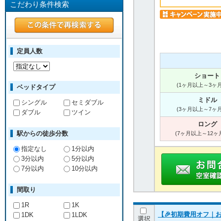
こだわり条件検索
定員人数
ショート
(1ヶ月以上～3ヶ
ベッドタイプ
ミドル
シングル
セミダブル
(3ヶ月以上～7ヶ
ダブル
ツイン
ロング
駅からの徒歩分数
(7ヶ月以上～12ヶ
指定なし
1分以内
3分以内
5分以内
7分以内
10分以内
間取り
1R
1K
【🎉初期費用オフ｜お
1DK
1LDK
選択