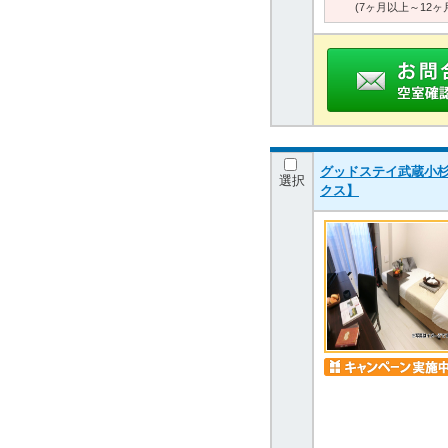
(7ヶ月以上～12ヶ
グッドステイ武蔵小杉
選択
クス】