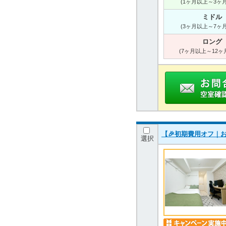
(1ヶ月以上～3ヶ
ミドル
(3ヶ月以上～7ヶ
ロング
(7ヶ月以上～12ヶ
【🎉初期費用オフ｜お
選択