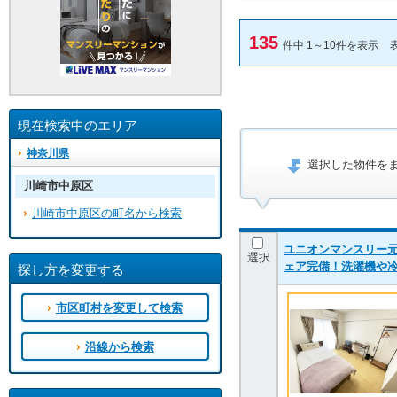
135
件中 1～10件を表示
現在検索中のエリア
神奈川県
選択した物件を
川崎市中原区
川崎市中原区の町名から検索
ユニオンマンスリー元
選択
ェア完備！洗濯機や
探し方を変更する
市区町村を変更して検索
沿線から検索