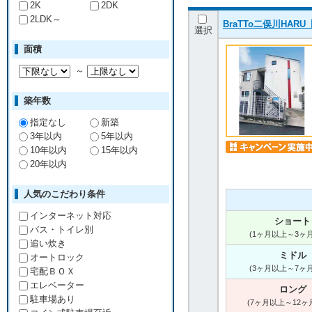
2K
2DK
2LDK～
BraTTo二俣川H
選択
面積
～
築年数
指定なし
新築
3年以内
5年以内
10年以内
15年以内
20年以内
人気のこだわり条件
インターネット対応
ショート
バス・トイレ別
(1ヶ月以上～3ヶ
追い炊き
ミドル
オートロック
(3ヶ月以上～7ヶ
宅配ＢＯＸ
エレベーター
ロング
駐車場あり
(7ヶ月以上～12ヶ