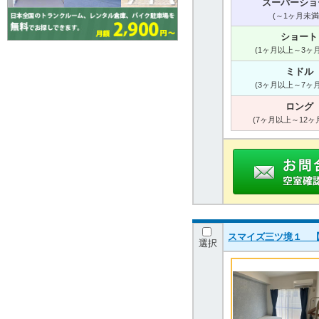
スーパーショ
(～1ヶ月未満
ショート
(1ヶ月以上～3ヶ
ミドル
(3ヶ月以上～7ヶ
ロング
(7ヶ月以上～12ヶ
スマイズ三ツ境１ 【
選択