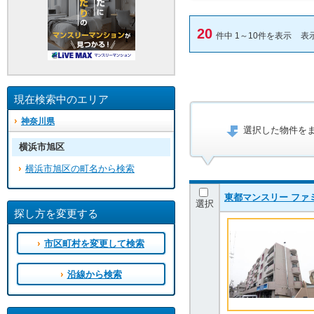
20
件中 1～10件を表示
表
現在検索中のエリア
神奈川県
選択した物件を
横浜市旭区
横浜市旭区の町名から検索
東都マンスリー ファミ
選択
探し方を変更する
市区町村を変更して検索
沿線から検索