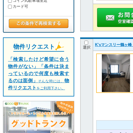
コイン式駐車場至近
カード可
K’sマンスリー鶴
物件リクエスト
選択
「検索したけど希望に合う
物件がない」「条件は決ま
っているので何度も検索す
るのは面倒」
物
そんな時には、
件リクエスト
をご利用下さい。