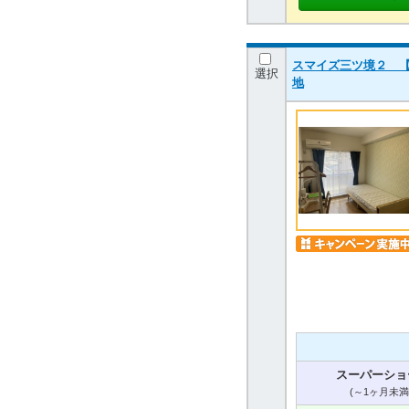
スマイズ三ツ境２ 【
選択
地
スーパーショ
(～1ヶ月未満