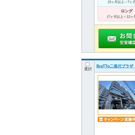
(3ヶ月以上～7ヶ
ロング
(7ヶ月以上～12ヶ
BraTTo二俣川プ
選択