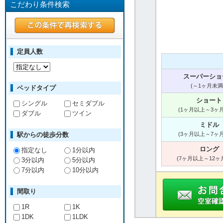
こだわり条件検索
定員人数
スーパーショ
(～1ヶ月未満
ベッドタイプ
ショート
シングル
セミダブル
(1ヶ月以上～3ヶ
ダブル
ツイン
ミドル
駅からの徒歩分数
(3ヶ月以上～7ヶ
ロング
指定なし
1分以内
(7ヶ月以上～12ヶ
3分以内
5分以内
7分以内
10分以内
間取り
1R
1K
1DK
1LDK