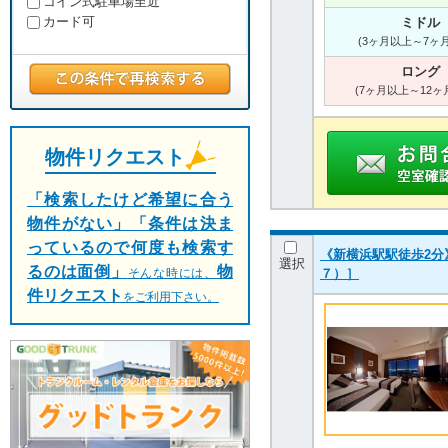
コイン式駐車場至近
カード可
ミドル
(3ヶ月以上～7ヶ
ロング
(7ヶ月以上～12ヶ
物件リクエスト
「検索したけど希望に合う
物件がない」「条件は決ま
っているので何度も検索す
《新横浜駅駅徒歩2分
選択
るのは面倒」
物
７）］
そんな時には、
件リクエスト
をご利用下さい。