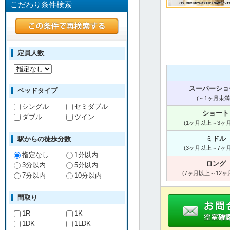
こだわり条件検索
定員人数
スーパーショ
ベッドタイプ
(～1ヶ月未満
シングル
セミダブル
ショート
ダブル
ツイン
(1ヶ月以上～3ヶ
ミドル
駅からの徒歩分数
(3ヶ月以上～7ヶ
指定なし
1分以内
ロング
3分以内
5分以内
(7ヶ月以上～12ヶ
7分以内
10分以内
間取り
1R
1K
1DK
1LDK