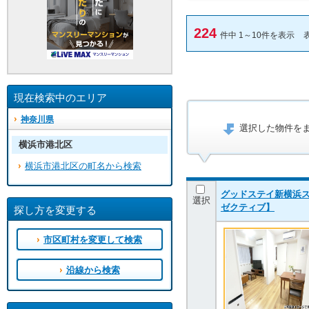
224
件中 1～10件を表示
現在検索中のエリア
神奈川県
選択した物件を
横浜市港北区
横浜市港北区の町名から検索
グッドステイ新横浜ス
選択
ゼクティブ】
探し方を変更する
市区町村を変更して検索
沿線から検索