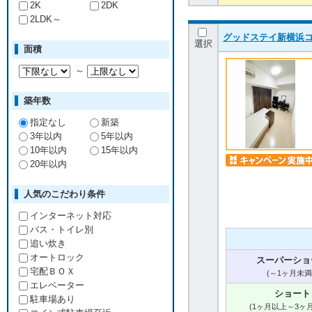
2K
2DK
2LDK～
グッドステイ新横浜コ
選択
面積
～
築年数
指定なし
新築
3年以内
5年以内
10年以内
15年以内
20年以内
人気のこだわり条件
インターネット対応
バス・トイレ別
追い炊き
オートロック
スーパーショ
宅配ＢＯＸ
(～1ヶ月未満
エレベーター
ショート
駐車場あり
(1ヶ月以上～3ヶ