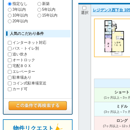
指定なし
新築
3年以内
5年以内
レジデンス西下台 105
選択
10年以内
15年以内
20年以内
人気のこだわり条件
インターネット対応
バス・トイレ別
追い炊き
オートロック
宅配ＢＯＸ
エレベーター
駐車場あり
コイン式駐車場至近
カード可
ショート
(1ヶ月以上～3ヶ
ミドル
(3ヶ月以上～7ヶ
ロング
(7ヶ月以上～12ヶ
物件リクエスト