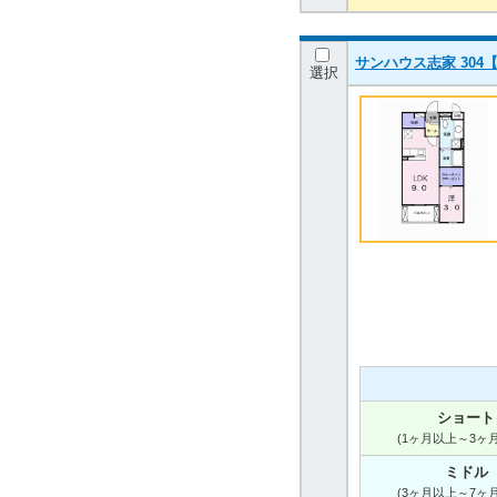
サンハウス志家 304【
選択
ショート
(1ヶ月以上～3ヶ
ミドル
(3ヶ月以上～7ヶ