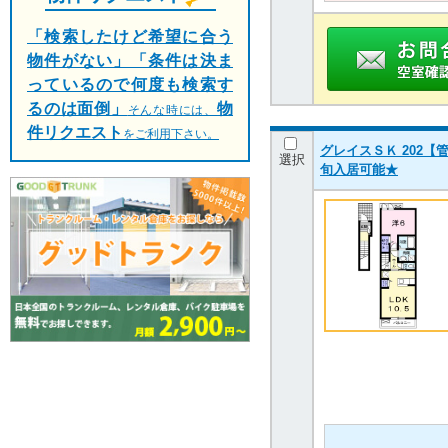
「検索したけど希望に合う
物件がない」「条件は決ま
っているので何度も検索す
るのは面倒」
物
そんな時には、
件リクエスト
をご利用下さい。
グレイスＳＫ 202【管
選択
旬入居可能★