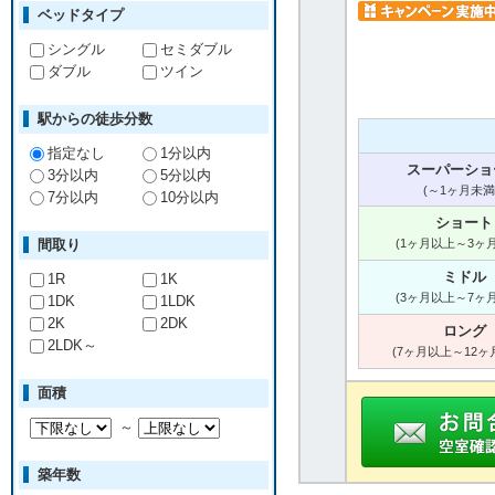
ベッドタイプ
シングル
セミダブル
ダブル
ツイン
駅からの徒歩分数
指定なし
1分以内
スーパーショ
3分以内
5分以内
(～1ヶ月未満
7分以内
10分以内
ショート
間取り
(1ヶ月以上～3ヶ
ミドル
1R
1K
(3ヶ月以上～7ヶ
1DK
1LDK
2K
2DK
ロング
2LDK～
(7ヶ月以上～12ヶ
面積
～
築年数