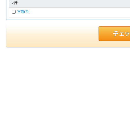
マ行
宮前(7)