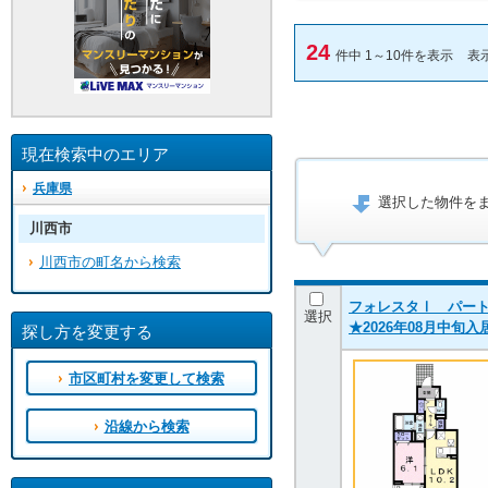
24
件中 1～10件を表示
表
現在検索中のエリア
兵庫県
選択した物件を
川西市
川西市の町名から検索
フォレスタⅠ パートⅡ 
選択
★2026年08月中旬
探し方を変更する
市区町村を変更して検索
沿線から検索