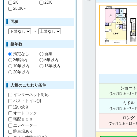
2K
2DK
2LDK～
面積
～
築年数
指定なし
新築
3年以内
5年以内
10年以内
15年以内
20年以内
人気のこだわり条件
ショート
(1ヶ月以上～3ヶ
インターネット対応
バス・トイレ別
ミドル
追い炊き
(3ヶ月以上～7ヶ
オートロック
ロング
宅配ＢＯＸ
(7ヶ月以上～12ヶ
エレベーター
駐車場あり