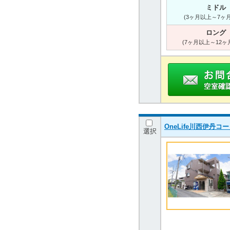
ミドル
(3ヶ月以上～7ヶ
ロング
(7ヶ月以上～12ヶ
OneLife川西伊丹
選択