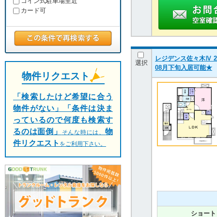
コイン式駐車場至近
カード可
レジデンス佐々木Ⅳ 20
選択
08月下旬入居可能★
物件リクエスト
「検索したけど希望に合う
物件がない」「条件は決ま
っているので何度も検索す
るのは面倒」
物
そんな時には、
件リクエスト
をご利用下さい。
ショート