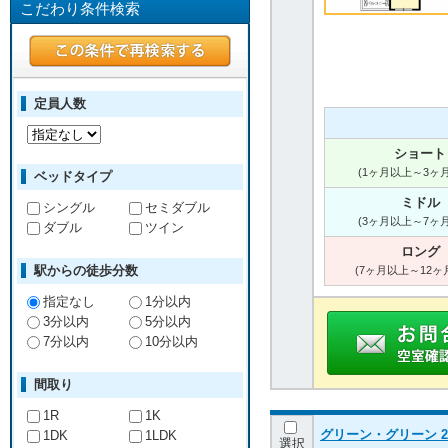
こだわり条件検索
定員人数
ショート
(1ヶ月以上～3ヶ
ベッドタイプ
ミドル
シングル
セミダブル
(3ヶ月以上～7ヶ
ダブル
ツイン
ロング
駅からの徒歩分数
(7ヶ月以上～12ヶ
指定なし
1分以内
3分以内
5分以内
7分以内
10分以内
間取り
1R
1K
グリーン・グリーン 20
1DK
1LDK
選択