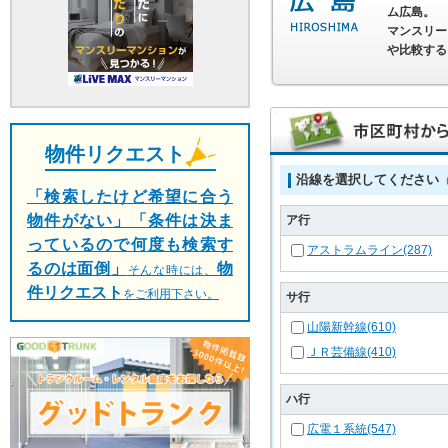
ム広島。
マンスリー
や比較する
物件リクエスト
沿線を選択してください
「検索したけど希望に合う
物件がない」「条件は決ま
ア行
っているので何度も検索す
アストラムライン(287)
るのは面倒」
物
そんな時には、
件リクエスト
をご利用下さい。
サ行
山陽新幹線(610)
ＪＲ芸備線(410)
ハ行
広電１系統(547)