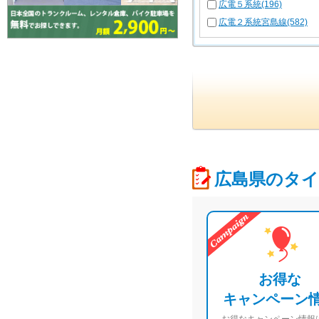
広電５系統(196)
広電２系統宮島線(582)
広島県のタイ
お得な
キャンペーン