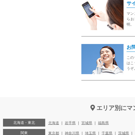
サ
マン
らお
明。
お
この
はこ
うぞ
エリア別にマ
北海道・東北
北海道
岩手県
宮城県
福島県
関東
東京都
神奈川県
埼玉県
千葉県
茨城県