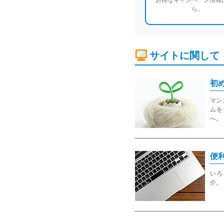
お得なキャンペーン情報
ら。
サイトに関して
初
マン
ムを
へ。
便
いろ
介。