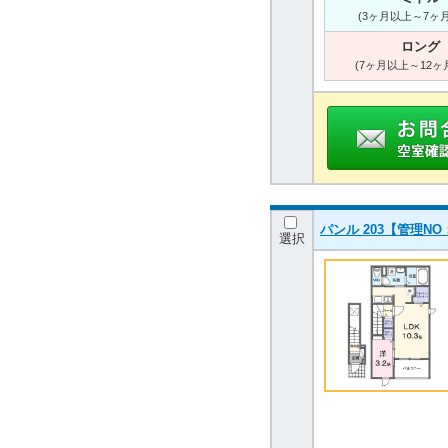
(3ヶ月以上～7ヶ
ロング
(7ヶ月以上～12ヶ
パンル 203【管理NO
選択