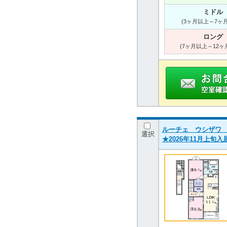
ミドル
(3ヶ月以上～7ヶ
ロング
(7ヶ月以上～12ヶ
ルーチェ ウシザワ Ｂ 
選択
★2026年11月上旬