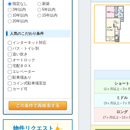
指定なし
新築
3年以内
5年以内
10年以内
15年以内
20年以内
人気のこだわり条件
インターネット対応
バス・トイレ別
追い炊き
オートロック
宅配ＢＯＸ
エレベーター
駐車場あり
コイン式駐車場至近
ショート
カード可
(1ヶ月以上～3ヶ
ミドル
(3ヶ月以上～7ヶ
ロング
(7ヶ月以上～12ヶ
物件リクエスト