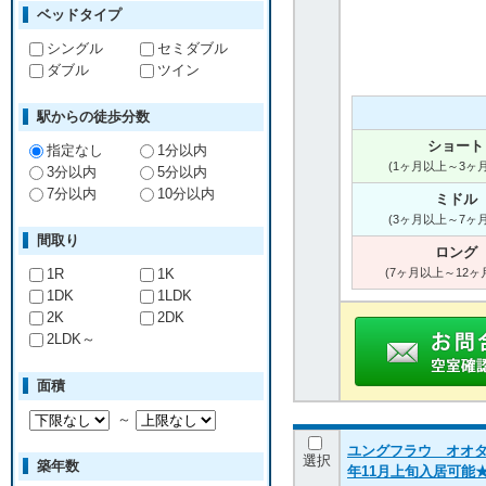
ベッドタイプ
シングル
セミダブル
ダブル
ツイン
駅からの徒歩分数
ショート
指定なし
1分以内
(1ヶ月以上～3ヶ
3分以内
5分以内
7分以内
10分以内
ミドル
(3ヶ月以上～7ヶ
間取り
ロング
1R
1K
(7ヶ月以上～12ヶ
1DK
1LDK
2K
2DK
2LDK～
面積
～
ユングフラウ オオタ 1
選択
築年数
年11月上旬入居可能