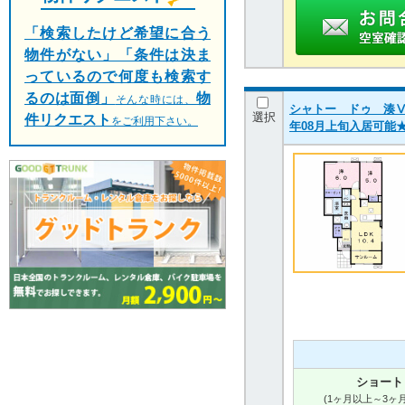
「検索したけど希望に合う
物件がない」「条件は決ま
っているので何度も検索す
るのは面倒」
物
そんな時には、
シャトー ドゥ 湊Ⅴ 1
選択
件リクエスト
をご利用下さい。
年08月上旬入居可能
ショート
(1ヶ月以上～3ヶ