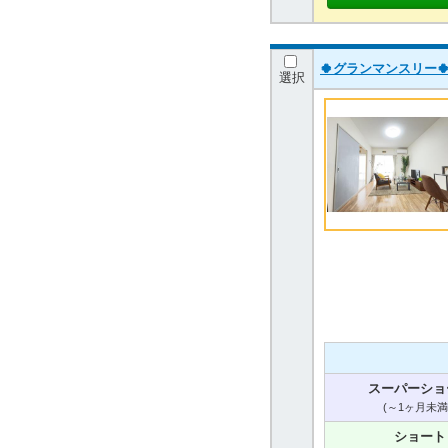
🍀グランマンスリー🍀太
選択
スーパーショ
(～1ヶ月未満
ショート