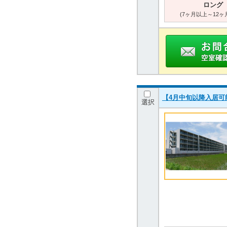
ロング
(7ヶ月以上～12ヶ
【4月中旬以降入居可
選択