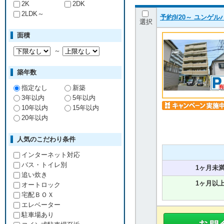
2K
2DK
2LDK～
予約9/20～ ユンゲ
選択
面積
～
築年数
指定なし
新築
3年以内
5年以内
10年以内
15年以内
20年以内
人気のこだわり条件
インターネット対応
バス・トイレ別
1ヶ月未
追い炊き
1ヶ月以
オートロック
宅配ＢＯＸ
エレベーター
駐車場あり