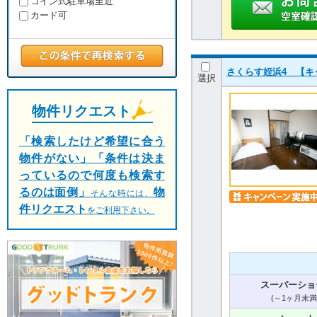
コイン式駐車場至近
カード可
さくらす姪浜4 【キ
選択
物件リクエスト
「検索したけど希望に合う
物件がない」「条件は決ま
っているので何度も検索す
るのは面倒」
物
そんな時には、
件リクエスト
をご利用下さい。
スーパーショ
(～1ヶ月未満