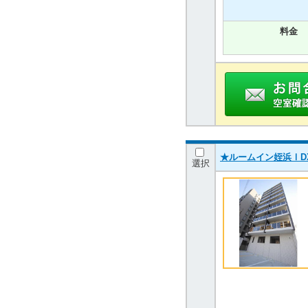
料金
★ルームイン姪浜ⅠD
選択