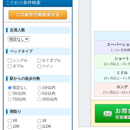
こだわり条件検索
定員人数
スーパーショ
(～1ヶ月未満
ベッドタイプ
ショート
シングル
セミダブル
(1ヶ月以上～3ヶ
ダブル
ツイン
ミドル
駅からの徒歩分数
(3ヶ月以上～7ヶ
ロング
指定なし
1分以内
(7ヶ月以上～12ヶ
3分以内
5分以内
7分以内
10分以内
間取り
1R
1K
1DK
1LDK