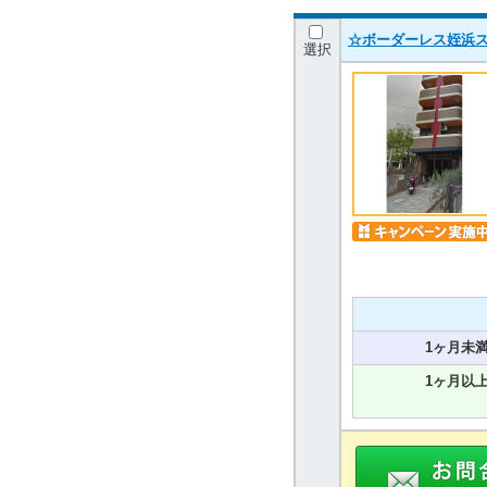
☆ボーダーレス姪浜ステ
選択
1ヶ月未
1ヶ月以