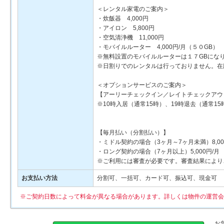
＜レンタル家電のご案内＞
・炊飯器 4,000円
・アイロン 5,800円
・空気清浄機 11,000円
・モバイルルーター 4,000円/月（５０GB） 2
※無料設置のモバイルルーターは１７GBにな
※日割りでのレンタルは行っておりません。在
＜オプションサービスのご案内＞
【アーリーチェックイン／レイトチェックアウ
※10時入居（通常15時）、19時退去（通常1
【毎月払い（分割払い）】
・ミドル契約の場合（3ヶ月～7ヶ月未満）8,00
・ロング契約の場合（7ヶ月以上）5,000円/月
※ご利用には審査が必要です。審査結果により
お支払い方法
分割可、一括可、カード可、振込可、現金可
※ご契約日数によって料金が異なる場合があります。詳しくは物件の運営会
お