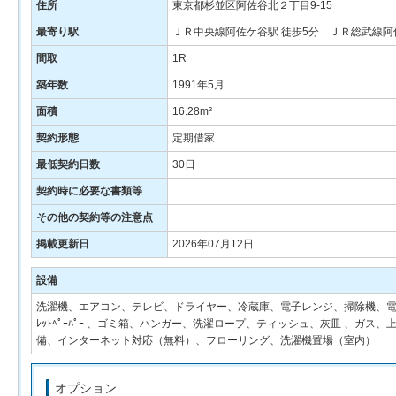
住所
東京都杉並区阿佐谷北２丁目9-15
最寄り駅
ＪＲ中央線阿佐ケ谷駅 徒歩5分 ＪＲ総武線阿
間取
1R
築年数
1991年5月
面積
16.28m²
契約形態
定期借家
最低契約日数
30日
契約時に必要な書類等
その他の契約等の注意点
掲載更新日
2026年07月12日
設備
洗濯機、エアコン、テレビ、ドライヤー、冷蔵庫、電子レンジ、掃除機、電気
ﾚｯﾄﾍﾟｰﾊﾟｰ 、ゴミ箱、ハンガー、洗濯ロープ、ティッシュ、灰皿 、ガ
備、インターネット対応（無料）、フローリング、洗濯機置場（室内）
オプション