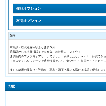
備品オプション
布団オプション
備考
京葉線・総武線蘇我駅より徒歩５分♪
蘇我駅から海浜幕張駅まで１０分、舞浜駅まで２５分！
徒歩圏内のフクダ電子アリーナでサッカー観戦したり、Ａｒｉｏ蘇我でシ
フェスティバルウォークで映画鑑賞やスパで寛いだり‥毎日がＨＡＰＰＹに
注）お部屋の間取り・設備が、写真・図面と異なる場合は現場を優先しま
地図