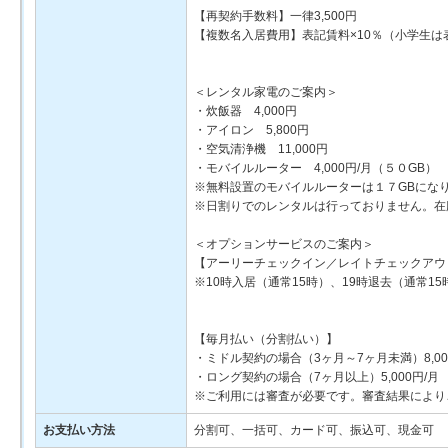
【再契約手数料】一律3,500円
【複数名入居費用】表記賃料×10％（小学生は
＜レンタル家電のご案内＞
・炊飯器 4,000円
・アイロン 5,800円
・空気清浄機 11,000円
・モバイルルーター 4,000円/月（５０GB） 2
※無料設置のモバイルルーターは１７GBにな
※日割りでのレンタルは行っておりません。在
＜オプションサービスのご案内＞
【アーリーチェックイン／レイトチェックアウ
※10時入居（通常15時）、19時退去（通常1
【毎月払い（分割払い）】
・ミドル契約の場合（3ヶ月～7ヶ月未満）8,00
・ロング契約の場合（7ヶ月以上）5,000円/月
※ご利用には審査が必要です。審査結果により
お支払い方法
分割可、一括可、カード可、振込可、現金可