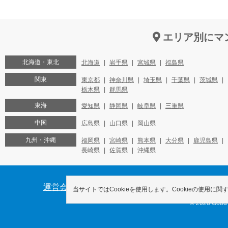
エリア別にマ
北海道・東北
北海道
岩手県
宮城県
福島県
関東
東京都
神奈川県
埼玉県
千葉県
茨城県
栃木県
群馬県
東海
愛知県
静岡県
岐阜県
三重県
中国
広島県
山口県
岡山県
九州・沖縄
福岡県
宮崎県
熊本県
大分県
鹿児島県
長崎県
佐賀県
沖縄県
運営会社
オーナー様へ
プライバシーポリシ
当サイトではCookieを使用します。Cookieの使用に関
© 2026 Good-c