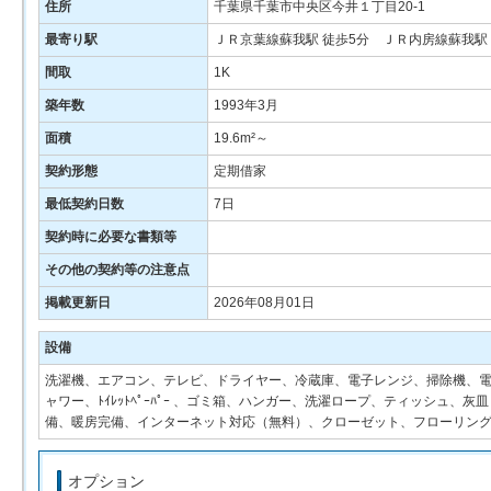
住所
千葉県千葉市中央区今井１丁目20-1
最寄り駅
ＪＲ京葉線蘇我駅 徒歩5分 ＪＲ内房線蘇我駅 
間取
1K
築年数
1993年3月
面積
19.6m²～
契約形態
定期借家
最低契約日数
7日
契約時に必要な書類等
その他の契約等の注意点
掲載更新日
2026年08月01日
設備
洗濯機、エアコン、テレビ、ドライヤー、冷蔵庫、電子レンジ、掃除機、電気
ャワー、ﾄｲﾚｯﾄﾍﾟｰﾊﾟｰ 、ゴミ箱、ハンガー、洗濯ロープ、ティッシュ
備、暖房完備、インターネット対応（無料）、クローゼット、フローリン
オプション