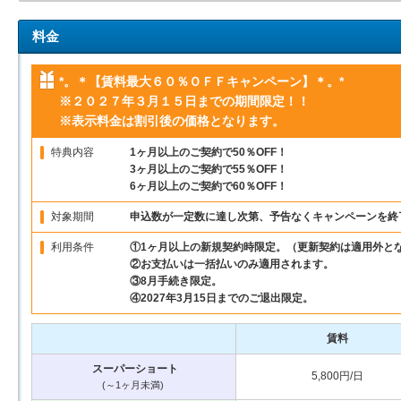
料金
*。＊【賃料最大６０％ＯＦＦキャンペーン】＊。*
※２０２７年３月１５日までの期間限定！！
※表示料金は割引後の価格となります。
特典内容
1ヶ月以上のご契約で50％OFF！
3ヶ月以上のご契約で55％OFF！
6ヶ月以上のご契約で60％OFF！
対象期間
申込数が一定数に達し次第、予告なくキャンペーンを終
利用条件
①1ヶ月以上の新規契約時限定。（更新契約は適用外と
②お支払いは一括払いのみ適用されます。
③8月手続き限定。
④2027年3月15日までのご退出限定。
賃料
スーパーショート
5,800円/日
(～1ヶ月未満)