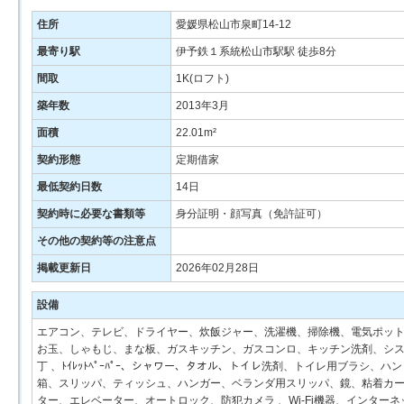
住所
愛媛県松山市泉町14-12
最寄り駅
伊予鉄１系統松山市駅駅 徒歩8分
間取
1K(ロフト)
築年数
2013年3月
面積
22.01m²
契約形態
定期借家
最低契約日数
14日
契約時に必要な書類等
身分証明・顔写真（免許証可）
その他の契約等の注意点
掲載更新日
2026年02月28日
設備
エアコン、テレビ、ドライヤー、炊飯ジャー、洗濯機、掃除機、電気ポット
お玉、しゃもじ、まな板、ガスキッチン、ガスコンロ、キッチン洗剤、シ
丁 、ﾄｲﾚｯﾄﾍﾟｰﾊﾟｰ、シャワー、タオル、トイレ洗剤、トイレ用ブラシ
箱、スリッパ、ティッシュ、ハンガー、ベランダ用スリッパ、鏡、粘着カー
ター、エレベーター、オートロック、防犯カメラ 、Wi-Fi機器、インタ