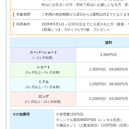
松山にお住まいの方・初めて松山にお越しになる方、皆
対象期間
ご利用の有効期限が入居日から1週間以内までとなりま
利用条件
2026年5月1日～12月31日までに入居された方（新
1部屋につき、Sサイズピザ1枚 プレゼント
賃料
スーパーショート
3,300円/日
(～1ヶ月未満)
ショート
2,300円/日 69,000円/月
(1ヶ月以上～3ヶ月未満)
ミドル
2,200円/日 66,000円/月
(3ヶ月以上～7ヶ月未満)
ロング
2,100円/日 63,000円/月
(7ヶ月以上～12ヶ月未満)
その他費用
※管理費150円/日
※シングル寝具8800円/回（レンタル任意）
※備品セット（人数追加分）1100円/回（任意