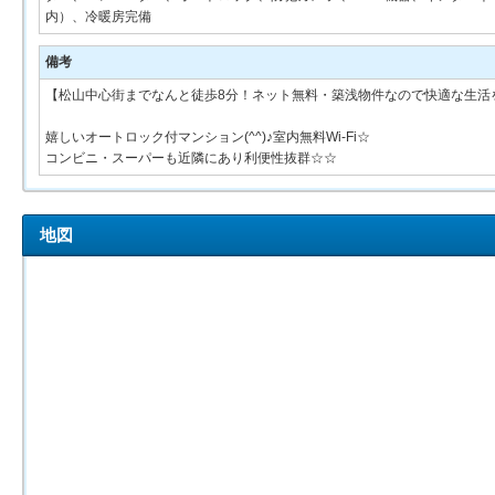
内）、冷暖房完備
備考
【松山中心街までなんと徒歩8分！ネット無料・築浅物件なので快適な生活
嬉しいオートロック付マンション(^^)♪室内無料Wi-Fi☆
コンビニ・スーパーも近隣にあり利便性抜群☆☆
地図