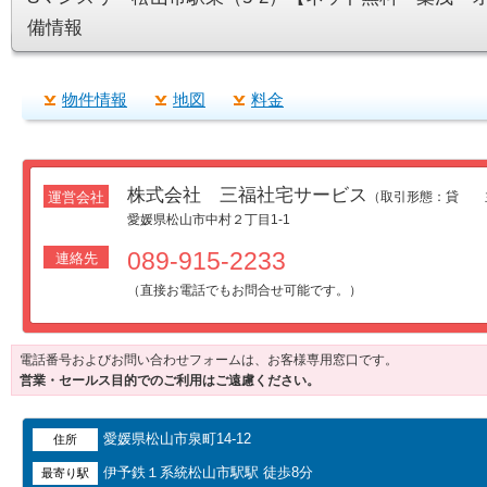
備情報
物件情報
地図
料金
株式会社 三福社宅サービス
運営会社
（取引形態：貸 
愛媛県松山市中村２丁目1-1
089-915-2233
連絡先
（直接お電話でもお問合せ可能です。）
電話番号およびお問い合わせフォームは、お客様専用窓口です。
営業・セールス目的でのご利用はご遠慮ください。
愛媛県松山市泉町14-12
住所
伊予鉄１系統松山市駅駅 徒歩8分
最寄り駅