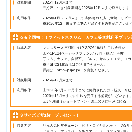
対象期間
2026年12月末まで
※好評につき対象期間を2026年12月末まで延長します
利用条件
2026年1月～12月末までに契約された方（新規・リピ
※2026年12月末までに申込を完了する必要がございま
☆★全国初！！フィットネスジム、カフェ等無料利用プラン
特典内容
マンスリー入居期間中はP-SPO24施設利用し放題♪♪
①P-SPO24ベーシックプラン5,478円（税込）⇒0円
②ジム、カフェ、自習室、ゴルフ、セルフエステ、ヨガ
※P-SPO24北条店はご利用できません。
詳細は https://pspo.jp/ を御覧ください。
対象期間
2026年12月末まで
利用条件
①2026年1月～12月末までに契約された方（新規・リ
2026年12月末までに申込を完了する必要がございます
②1ヶ月間（ショートプラン）以上の入居申込に限る
Ｓサイズピザ1枚 プレゼント！
特典内容
地元人気ピザチェーン「ピザ・ロイヤルハット」のSサ
（※ジャーマンスペシャル＆マルゲリータの人気2種）