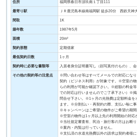
住所
福岡県春日市須玖南１丁目111
最寄り駅
ＪＲ鹿児島本線南福岡駅 徒歩20分 西鉄天神
間取
1K
築年数
1987年5月
面積
20m²
契約形態
定期借家
最低契約日数
1ヶ月
契約時に必要な書類等
入居者身分証明書写し（顔写真付のもの）、会
その他の契約等の注意点
※問い合わせ等はすべてメールでの対応になり
契約（ビジネス利用）が対象です。※空室の物
らの利用が可能か確認下さい。※総額の料金等
での対応は行いませんのでご了承下さい）※掲
問合せ下さい。※1ヶ月の光熱費は定額料金をオ
ます。※分割払い・再契約の際、支払い毎に事務
※キャンペーンはご希望の物件がご希望の期
※空室の物件は1ヶ月以上先の利用開始の対応
※当社規定審査有、民泊・旅行客の方はお断り
※案内・内覧は行っていません。
※支払済の水道光熱費以外の請求は契約者様に