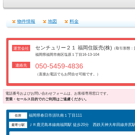
物件情報
地図
料金
センチュリー２１ 福岡住販売(株)
運営会社
（取引形態
福岡県福岡市南区塩原１丁目16-13-104
050-5459-4836
連絡先
（直接お電話でもお問合せ可能です。）
電話番号およびお問い合わせフォームは、お客様専用窓口です。
営業・セールス目的でのご利用はご遠慮ください。
福岡県春日市須玖南１丁目111
住所
ＪＲ鹿児島本線南福岡駅 徒歩20分 西鉄天神大牟田線井尻駅
最寄り駅