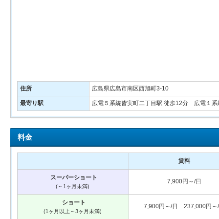
住所
広島県広島市南区西旭町3-10
最寄り駅
広電５系統皆実町二丁目駅 徒歩12分 広電１系
料金
賃料
スーパーショート
7,900円～/日
(～1ヶ月未満)
ショート
7,900円～/日 237,000円～
(1ヶ月以上～3ヶ月未満)