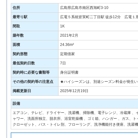
住所
広島県広島市南区西旭町3-10
最寄り駅
広電５系統皆実町二丁目駅 徒歩12分 広電１
間取
1K
築年数
2021年2月
面積
24.36m²
契約形態
定期借家
最低契約日数
7日
契約時に必要な書類等
身分証明書
その他の契約等の注意点
★ハイシーズンは、別途シーズン料金が発生い
掲載更新日
2025年12月19日
設備
エアコン、テレビ、ドライヤー、洗濯機、掃除機、電子レンジ、冷蔵庫 、
ャワー、洗面所独立、脱衣所、浴室乾燥機 、ゴミ箱、ハンガー 、ガス、ト
クローゼット、バス・トイレ別、フローリング、洗浄機能付き便座、洗濯