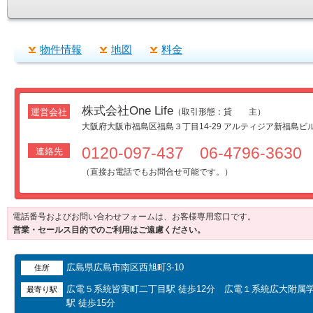
物件情報
地図
料金
株式会社One Life
運営会社
（取引形態：貸 主）
大阪府大阪市福島区福島３丁目14-29 アルティジア新福島ビル
0120-097-437 06-4796-3630
連絡先
（直接お電話でもお問合せ可能です。）
電話番号およびお問い合わせフォームは、お客様専用窓口です。
営業・セールス目的でのご利用はご遠慮ください。
広島県広島市南区西旭町3-10
住所
広電５系統皆実町二丁目駅 徒歩12分 広電１系統広大附属
最寄り駅
駅 徒歩15分