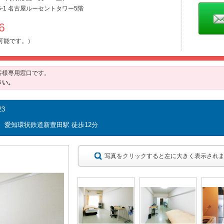
-1 名古屋ルーセントタワー5階
486
可能です。）
客様専用窓口です。
さい。
3
分 愛知環状鉄道新豊田駅 徒歩12分
写真をクリックすると左に大きく表示され