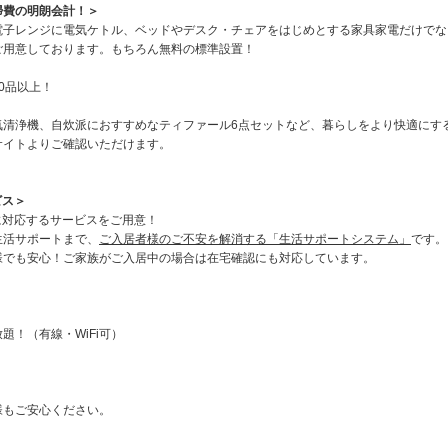
掃費の明朗会計！＞
電子レンジに電気ケトル、ベッドやデスク・チェアをはじめとする家具家電だけでな
ご用意しております。もちろん無料の標準設置！
0品以上！
気清浄機、自炊派におすすめなティファール6点セットなど、暮らしをより快適にす
サイトよりご確認いただけます。
ビス＞
とに対応するサービスをご用意！
生活サポートまで、
ご入居者様のご不安を解消する「生活サポートシステム」
です。
様でも安心！ご家族がご入居中の場合は在宅確認にも対応しています。
！（有線・WiFi可）
様もご安心ください。