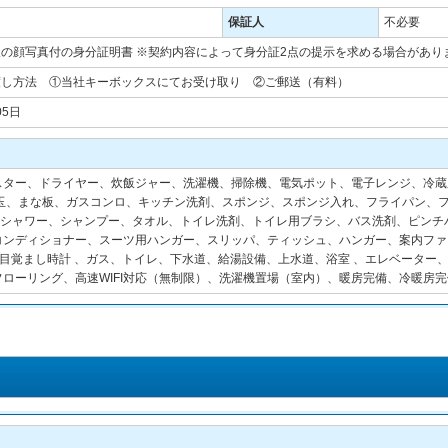
保証人
不必要
の顔写真付の身分証明書 ※契約内容によって身分証2点の提示を求める場合があり
渡し方法 ①当社キーボックスにてお受け取り ②ご郵送（有料）
05日
ースター、ドライヤー、炊飯ジャー、洗濯機、掃除機、電気ポット、電子レンジ、冷蔵
お玉、まな板、ガスコンロ、キッチン洗剤、スポンジ、スポンジ入れ、フライパン、
ｰﾊﾟｰ、シャワー、シャンプー、タオル、トイレ洗剤、トイレ用ブラシ、バス洗剤、ピン
コンディショナー、スーツ用ハンガー、スリッパ、ティッシュ、ハンガー、案内ファ
、目覚まし時計 、ガス、トイレ、下水道、給湯設備、上水道、浴室 、エレベーター
ローリング、高速WIFI対応（無制限）、洗濯機置場（室内）、暖房完備、冷暖房完