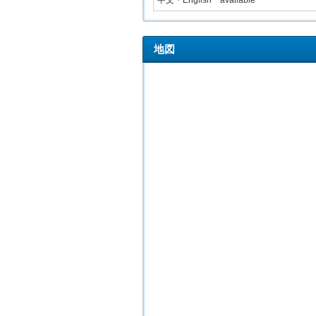
中文・English available
地図