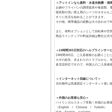
＜アットインなら賃料・水道光熱費・清
お鍋やフライパンの調理器具や食器類、
寝具類や洗い替え用のシーツやタオルも
すぐに生活を始めることができます。
その他、標準備品の総数は大小合わせて6
また、有料オプションとして自転車や空
商品ラインナップや料金詳細は弊社公式
＜24時間365日対応のヘルプラインサー
24時間365日、ご入居者様のお困りご
カギの紛失、水まわりのトラブルから、
多言語対応ですので、外国人のご入居者
＜インターネット回線について＞
当社物件は高速固定インターネット使い放題
＜外国のお客様も安心＞
バイリンガルスタッフ常勤！外国のお客
（English / Chinese / Turkish）