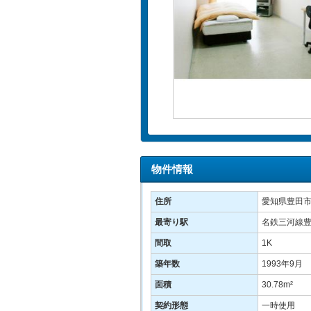
物件情報
住所
愛知県豊田市
最寄り駅
名鉄三河線豊
間取
1K
築年数
1993年9月
面積
30.78m²
契約形態
一時使用