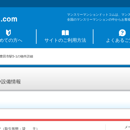
マンスリーマンションドットコムは、マン
全国のマンスリーマンションの中からお客
めての方へ
サイトのご利用方法
よくあるご
豊田市駅5-1の物件詳細
や設備情報
メ
ン
（取引形態：貸 主）