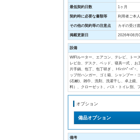
最低契約日数
1ヶ月
契約時に必要な書類等
利用者ご本人
その他の契約等の注意点
カギの受け
掲載更新日
2026年08月
設備
WIFIルーター、エアコン、テレビ、ト
レビ台、デスク、ベッド、寝具一式 、
片手鍋、包丁、包丁研ぎ 、ﾄｲﾚｯﾄﾍﾟ
ップ付ハンガー、ゴミ箱、シャンプー・
(石鹸)、雑巾、洗剤、洗濯干し、卓上鏡
料）、クローゼット、バス・トイレ別、フ
オプション
備品オプション
備考