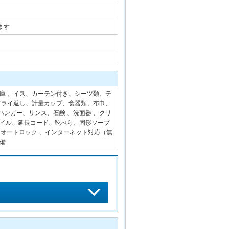
ます
庫 、イス、カーテン付き、シーツ類、テ
フライ返し、計量カップ、食器類、布巾、
チハンガー、リンス、石鹸 、洗面器 、クリ
イル、延長コード、靴べら、固形ソープ
、オートロック 、インターネット対応（無
備