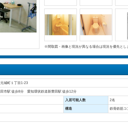
※間取図・画像と現況が異なる場合は現況を優先とし
元城町１丁目1-23
田市駅 徒歩8分 愛知環状鉄道新豊田駅 徒歩12分
入居可能人数
2名
構造
鉄骨鉄筋コン