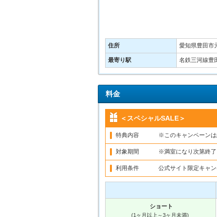
住所
愛知県豊田市元
最寄り駅
名鉄三河線豊
料金
＜スペシャルSALE＞
特典内容
※このキャンペーンは
対象期間
※満室になり次第終了
利用条件
公式サイト限定キャン
ショート
(1ヶ月以上～3ヶ月未満)