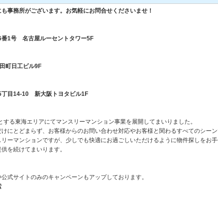
にも事務所がございます。お気軽にお問合せくださいませ！
町6番1号 名古屋ルーセントタワー5F
4 田町日工ビル9F
5丁目14-10 新大阪トヨタビル1F
心とする東海エリアにてマンスリーマンション事業を展開してまいりました。
だけにとどまらず、お客様からのお問い合わせ対応やお客様と関わるすべてのシーン
スリーマンションですが、少しでも快適にお過ごしいただけるように物件探しをお手
提供を続けてまいります。
や公式サイトのみのキャンペーンもアップしております。
索