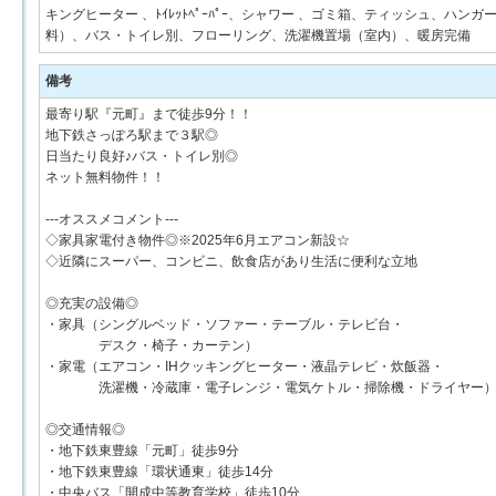
キングヒーター 、ﾄｲﾚｯﾄﾍﾟｰﾊﾟｰ、シャワー 、ゴミ箱、ティッシュ、
料）、バス・トイレ別、フローリング、洗濯機置場（室内）、暖房完備
備考
最寄り駅『元町』まで徒歩9分！！
地下鉄さっぽろ駅まで３駅◎
日当たり良好♪バス・トイレ別◎
ネット無料物件！！
---オススメコメント---
◇家具家電付き物件◎※2025年6月エアコン新設☆
◇近隣にスーパー、コンビニ、飲食店があり生活に便利な立地
◎充実の設備◎
・家具（シングルベッド・ソファー・テーブル・テレビ台・
デスク・椅子・カーテン）
・家電（エアコン・IHクッキングヒーター・液晶テレビ・炊飯器・
洗濯機・冷蔵庫・電子レンジ・電気ケトル・掃除機・ドライヤー
◎交通情報◎
・地下鉄東豊線「元町」徒歩9分
・地下鉄東豊線「環状通東」徒歩14分
・中央バス「開成中等教育学校」徒歩10分