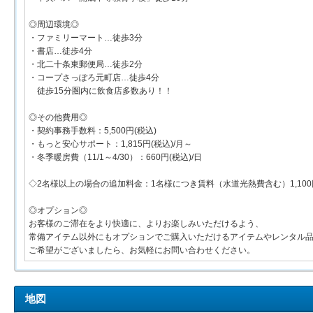
◎周辺環境◎
・ファミリーマート…徒歩3分
・書店…徒歩4分
・北二十条東郵便局…徒歩2分
・コープさっぽろ元町店…徒歩4分
徒歩15分圏内に飲食店多数あり！！
◎その他費用◎
・契約事務手数料：5,500円(税込)
・もっと安心サポート：1,815円(税込)/月～
・冬季暖房費（11/1～4/30）：660円(税込)/日
◇2名様以上の場合の追加料金：1名様につき賃料（水道光熱費含む）1,100円
◎オプション◎
お客様のご滞在をより快適に、よりお楽しみいただけるよう、
常備アイテム以外にもオプションでご購入いただけるアイテムやレンタル
ご希望がございましたら、お気軽にお問い合わせください。
地図