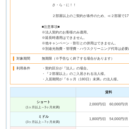
さ・ら・に！！
２部屋以上のご契約が条件のため、≪２部屋で17
■注意事項■
※法人契約のお客様のみ適用。
※延長時適用はできません。
※他キャンペーン・割引との併用はできません。
※別途光熱費・管理費・ハウスクリーニング代等は必要
対象期間
無期限（※予告なく終了する場合があります）
利用条件
・契約区分が『法人』の場合。
・『２部屋以上』のご入居される法人様。
・入居期間が『６ヶ月（180日）未満』の法人様。
賃料
ショート
2,000円/日 60,000円/月
(1ヶ月以上～3ヶ月未満)
ミドル
1,800円/日 54,000円/月
(3ヶ月以上～7ヶ月未満)