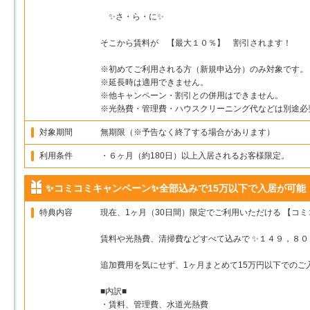
✨さ・ら・に✨
そこから賃料が 【最大１０％】 割引されます！
※初めてご利用される方（新規申込分）のみ対象です。
※延長時は適用できません。
※他キャンペーン・割引との併用はできません。
※光熱費・管理費・ハウスクリーニング代などは別途必
対象期間
無期限（※予告なく終了する場合があります）
利用条件
・６ヶ月（約180日）以上入居されるお客様限定。
✨コミコミキャンペーン✨全部込みで15万以下で入居が可能！ハ
特典内容
現在、1ヶ月（30日間）限定でご利用いただける 【コ
賃料や光熱費、清掃費などすべて込みで ✨１４９，８００
追加費用を気にせず、1ヶ月まとめて15万円以下でのご
■内訳■
・賃料、管理費、水道光熱費