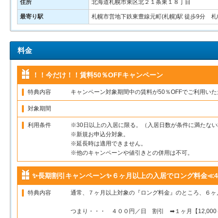
住所
北海道札幌市東区北２１条東１８丁目
最寄り駅
札幌市営地下鉄東豊線元町(札幌)駅 徒歩9分 
料金
！！今だけ！！賃料50％OFFキャンペーン
特典内容
キャンペーン対象期間中の賃料が50％OFFでご利用い
対象期間
利用条件
※30日以上の入居に限る。（入居日数が条件に満たな
※新規お申込分対象。
※延長時は適用できません。
※他のキャンペーンや値引きとの併用は不可。
✨長期割引キャンペーン✨６ヶ月以上の入居でロング料金≪40
特典内容
通常、７ヶ月以上対象の『ロング料金』のところ、６ヶ
つまり・・・ ４００円／日 割引 ➡１ヶ月【12,00