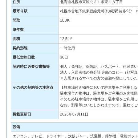
住所
北海道札幌市東区北２１条東１８丁目
最寄り駅
札幌市営地下鉄東豊線元町(札幌)駅 徒歩9分
間取
1LDK
築年数
面積
12.5m²
契約形態
一時使用
最低契約日数
30日
契約時に必要な書類等
個人：免許証、保険証、パスポート、住民票い
法人：入居者様の身分証明書のコピー（顔写真
※入居されるすべての方の書類を提出していた
その他の契約等の注意点
【駐車場付き物件において駐車場をご利用しな
駐車場付き物件は、駐車場をご利用のお客様限
そのため駐車場付き物件は、駐車場をご利用し
なお、割引等はいたしかねますので、重ねてご
掲載更新日
2026年07月11日
設備
エアコン、テレビ、ドライヤー、炊飯ジャー、洗濯機、掃除機、電気ポット、