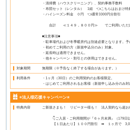
・清掃費（ハウスクリーニング）、契約事務手数料
・布団セット（レンタル） 1組 👈こちらはおまけ特
・ハイシーズン料金 ０円 👈通常3300円分割引
合計 ≪１４９，８００円≫ でご利用いただ
■注意事項■
・駐車場代および冬季暖房代は別途必要となります。予
・初めてご利用の方（新規申込分のみ）対象。
・延長時は適用できません。
・他キャンペーン・割引との併用はできません。
対象期間
無期限（※予告なく終了する場合があります。）
利用条件
・1ヶ月（30日）のご利用契約のお客様限定。
・はじめてご利用されるお客様（新規申し込み分のみ対
⭐法人様応援キャンペーン⭐
特典内容
ご新規さまも！ リピーター様も！ 法人契約なら超お
👇ご入居・ご利用期間が『６ヶ月未満』（179日
【１日あたり】１００円割引 ➡ １ヶ月で 3,0