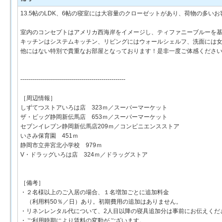
13.5帖のLDK、6帖の寝室には大容量のクローゼットがあり、荷物の多
室内のコンセプトはアメリカ西海岸をイメージし、ティファニーブルーを
キッチンはシステムキッチン、リビングにはウォールシェルフ、洗面には女優
他にはない特別で貴重なお部屋となっております！是非一度ご体感くださ
-----------------------------------------------------
［周辺情報］
しずてつストアいろは店 323ｍ／スーパーマーケット
ザ・ビッグ静岡新伝馬店 653ｍ／スーパーマーケット
セブンイレブン静岡新伝馬店209ｍ／コンビニエンスストア
いさみ保育園 451ｍ
静岡市立井宮北小学校 979ｍ
V・ドラッグいろは店 324ｍ／ドラッグストア
［備考］
・２名様以上のご入居の場合、１名増加ごとに追加料金
（利用料50％／日）あり。初期費用の追加はありません。
・リネンレンタル代について、2人目以降の寝具追加分は事前にお伝えくだ
・ご利用時期により賃料の変動がございます。