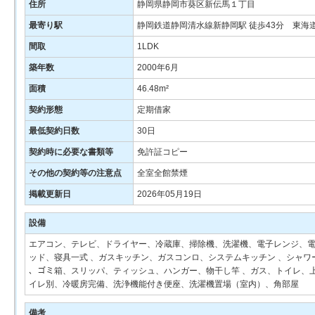
住所
静岡県静岡市葵区新伝馬１丁目
最寄り駅
静岡鉄道静岡清水線新静岡駅 徒歩43分 東海道
間取
1LDK
築年数
2000年6月
面積
46.48m²
契約形態
定期借家
最低契約日数
30日
契約時に必要な書類等
免許証コピー
その他の契約等の注意点
全室全館禁煙
掲載更新日
2026年05月19日
設備
エアコン、テレビ、ドライヤー、冷蔵庫、掃除機、洗濯機、電子レンジ、電
ッド、寝具一式 、ガスキッチン、ガスコンロ、システムキッチン 、シャワー、
、ゴミ箱、スリッパ、ティッシュ、ハンガー、物干し竿 、ガス、トイレ、
イレ別、冷暖房完備、洗浄機能付き便座、洗濯機置場（室内）、角部屋
備考