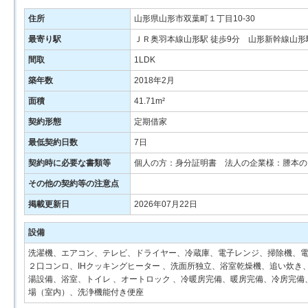
住所
山形県山形市双葉町１丁目10-30
最寄り駅
ＪＲ奥羽本線山形駅 徒歩9分 山形新幹線山形駅
間取
1LDK
築年数
2018年2月
面積
41.71m²
契約形態
定期借家
最低契約日数
7日
契約時に必要な書類等
個人の方：身分証明書 法人の企業様：謄本の
その他の契約等の注意点
掲載更新日
2026年07月22日
設備
洗濯機、エアコン、テレビ、ドライヤー、冷蔵庫、電子レンジ、掃除機、電
２口コンロ、IHクッキングヒーター 、洗面所独立、浴室乾燥機、追い炊き、シ
湯設備、浴室、トイレ 、オートロック 、冷暖房完備、暖房完備、冷房完
場（室内）、洗浄機能付き便座