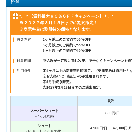
料金
*。＊【賃料最大６０％ＯＦＦキャンペーン】＊。*
※２０２７年３月１５日までの期間限定！！
※表示料金は割引後の価格となります。
特典内容
1ヶ月以上のご契約で50％OFF！
3ヶ月以上のご契約で55％OFF！
6ヶ月以上のご契約で60％OFF！
対象期間
申込数が一定数に達し次第、予告なくキャンペーンを終
利用条件
①1ヶ月以上の新規契約時限定。（更新契約は適用外と
②お支払いは一括払いのみ適用されます。
③8月手続き限定。
④2027年3月15日までのご退出限定。
賃料
スーパーショート
9,800円/日
(～1ヶ月未満)
ショート
4,900円/日 147,000円/月
(1ヶ月以上～3ヶ月未満)