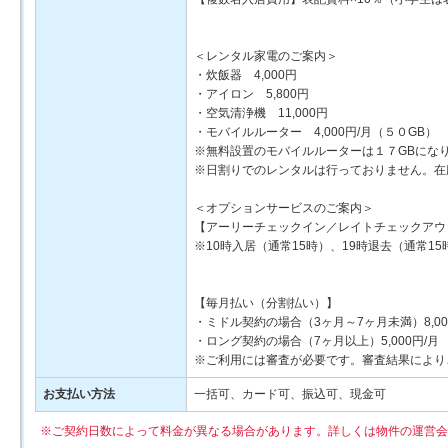
＜レンタル家電のご案内＞
・炊飯器 4,000円
・アイロン 5,800円
・空気清浄機 11,000円
・モバイルルーター 4,000円/月（５０GB） 2
※無料設置のモバイルルーターは１７GBにな
※日割りでのレンタルは行っておりません。在
＜オプションサービスのご案内＞
【アーリーチェックイン／レイトチェックアウ
※10時入居（通常15時）、19時退去（通常1
【毎月払い（分割払い）】
・ミドル契約の場合（3ヶ月～7ヶ月未満）8,00
・ロング契約の場合（7ヶ月以上）5,000円/月
※ご利用には審査が必要です。審査結果により
お支払い方法
一括可、カード可、振込可、現金可
※ご契約日数によって料金が異なる場合があります。詳しくは物件の運営会