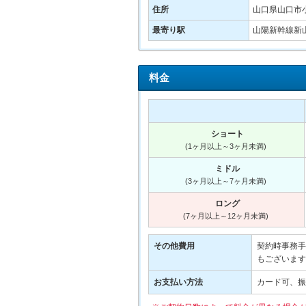
住所
山口県山口市
最寄り駅
山陽新幹線新山
料金
ショート
(1ヶ月以上～3ヶ月未満)
ミドル
(3ヶ月以上～7ヶ月未満)
ロング
(7ヶ月以上～12ヶ月未満)
その他費用
契約時事務手数
もございます
お支払い方法
カード可、振