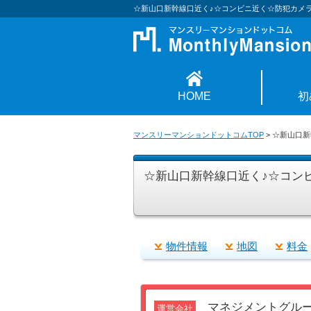
☆新山口新幹線口近く♪☆コンビニ近く☆防犯カメラ
HOME
初
マンスリーマンションドットコムTOP
>
☆新山口新
☆新山口新幹線口近く♪☆コンビ
物件情報
地図
料金
マネジメントグル
運営会社