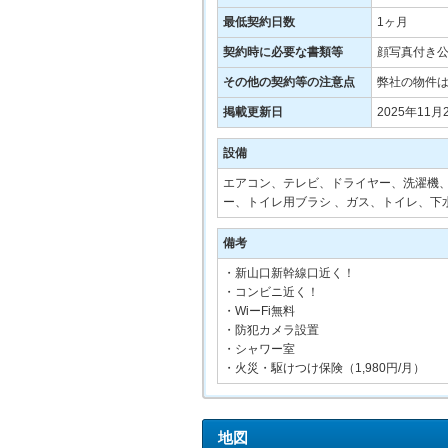
最低契約日数
1ヶ月
契約時に必要な書類等
顔写真付き
その他の契約等の注意点
弊社の物件
掲載更新日
2025年11月
設備
エアコン、テレビ、ドライヤー、洗濯機、
ー、トイレ用ブラシ 、ガス、トイレ、下
備考
・新山口新幹線口近く！
・コンビニ近く！
・WiーFi無料
・防犯カメラ設置
・シャワー室
・火災・駆けつけ保険（1,980円/月）
地図