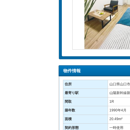
物件情報
住所
山口県山口
最寄り駅
山陽新幹線新
間取
1R
築年数
1990年4月
面積
20.49m²
契約形態
一時使用