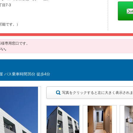
目7-3
22
可能です。）
客様専用窓口です。
さい。
毛屋 バス乗車時間35分 徒歩4分
写真をクリックすると左に大きく表示され