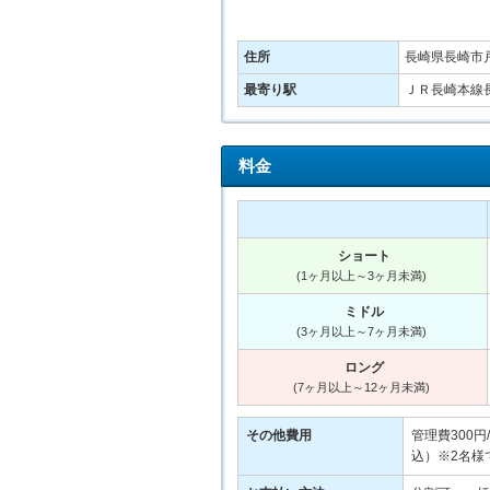
住所
長崎県長崎市戸
最寄り駅
ＪＲ長崎本線長
料金
ショート
(1ヶ月以上～3ヶ月未満)
ミドル
(3ヶ月以上～7ヶ月未満)
ロング
(7ヶ月以上～12ヶ月未満)
その他費用
管理費300円
込）※2名様