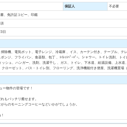
保証人
不必要
約書、免許証コピー、印鑑
必須
23日
掃除機、電気ポット、電子レンジ、冷蔵庫 、イス、カーテン付き、テーブル、テレ
ンジ、フライパン、食器類、包丁 、ﾄｲﾚｯﾄﾍﾟｰﾊﾟｰ、シャワー、トイレ洗剤、
ﾊﾟｰ、ティッシュ、ハンガー、洗剤、洗濯干し 、ガス、トイレ、下水道、給湯設備、上水
）、クローゼット、バス・トイレ別、フローリング、洗浄機能付き便座、洗濯機置場
ビュー物件の登場です！
疲れもバッチリ癒せます。
ながらのモーニングコーヒーなどいかがでしょうか。
ね！