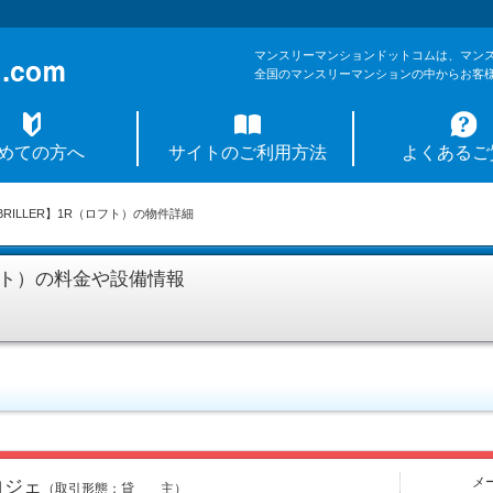
マンスリーマンションドットコムは、マン
全国のマンスリーマンションの中からお客
めての方へ
サイトのご利用方法
よくあるご
BRILLER】1R（ロフト）の物件詳細
ロフト）の料金や設備情報
メ
ロジェ
（取引形態：貸 主）