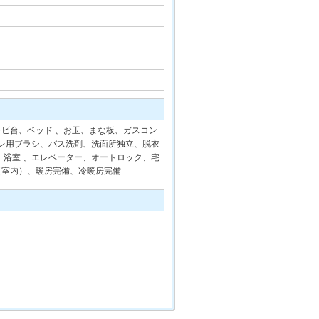
ビ台、ベッド 、お玉、まな板、ガスコン
トイレ用ブラシ、バス洗剤、洗面所独立、脱衣
道、浴室 、エレベーター、オートロック、宅
（室内）、暖房完備、冷暖房完備