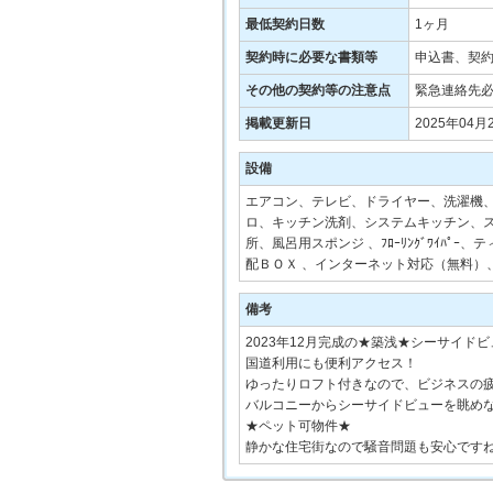
最低契約日数
1ヶ月
契約時に必要な書類等
申込書、契
その他の契約等の注意点
緊急連絡先
掲載更新日
2025年04月
設備
エアコン、テレビ、ドライヤー、洗濯機、
ロ、キッチン洗剤、システムキッチン、スポ
所、風呂用スポンジ 、ﾌﾛｰﾘﾝｸﾞﾜｲ
配ＢＯＸ 、インターネット対応（無料
備考
2023年12月完成の★築浅★シーサイド
国道利用にも便利アクセス！
ゆったりロフト付きなので、ビジネスの
バルコニーからシーサイドビューを眺め
★ペット可物件★
静かな住宅街なので騒音問題も安心です