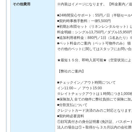
その他費用
※内装はイメージになります。 【料金案内／
■24時間安心サポート：55円／日（半額セー
■契約時事務手数料：一律5,500円
■初期お布団セット（リネンレンタルセット）
料金明細：シングル13,750円／ダブル15,9
■追加利用者料金：880円／1日（1名あたり
■ペット料金のご案内（ペット可物件のみ） 猫・
その他のペットに関してはスタッフにお問い合
★最短１５分、即時入居可能★（空室状況によ
【弊社のご案内】
■チェックイン／アウト時間について
イン11:00～ ／ アウト15:00
※レイトチェックアウトは１時間につき1,00
■保険加入 全ての物件に弊社負担にて保険に
■分割支払について
クレジットカード決済のみのご対応となります
■契約時必要資料
①顔写真付きの身分証明書 (免許証、パスポー
法人の場合は①＋取得から３カ月以内の会社謄