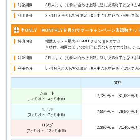
対象期間
8月末まで（お問い合わせ上限に達し次第終了となりま
利用条件
8・9月入居のお客様限定（8月中のお申込み・契約で適
🎐ONLY MONTHLY８月のサマーキャンペーン🎯端数カット～
特典内容
端数カット～最大30%OFFさせて頂きます⛱️
※物件、期間によって割引率は異なりますので詳しくは
対象期間
8月末まで（お問い合わせ上限に達し次第終了となりま
利用条件
8・9月入居のお客様限定（8月中のお申込み・契約で適
賃料
ショート
2,720円/日 81,600円/月
(1ヶ月以上～3ヶ月未満)
ミドル
2,550円/日 76,500円/月
(3ヶ月以上～7ヶ月未満)
ロング
2,380円/日 71,400円/月
(7ヶ月以上～12ヶ月未満)