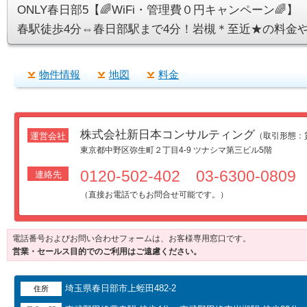
ONLY春日部5【🌈WiFi・管理費０円キャンペーン
春駅徒歩4分⇔春日部駅まで4分！岩槻＊至近★の料金
物件情報
地図
料金
株式会社新日本コンサルティング
運営会社
（取引形態
東京都中野区弥生町２丁目4-9 ツナシマ第三ビル5階
0120-502-402 03-6300-0809
連絡先
（直接お電話でもお問合せ可能です。）
電話番号およびお問い合わせフォームは、お客様専用窓口です。
営業・セールス目的でのご利用はご遠慮ください。
埼玉県春日部市上蛭田482-2
住所