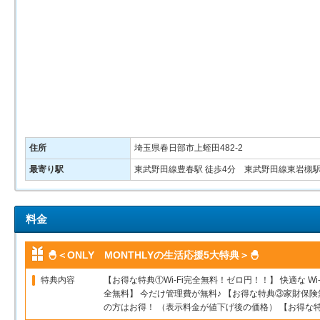
住所
埼玉県春日部市上蛭田482-2
最寄り駅
東武野田線豊春駅 徒歩4分 東武野田線東岩槻駅
料金
🐣＜ONLY MONTHLYの生活応援5大特典＞🐣
特典内容
【お得な特典①Wi-Fi完全無料！ゼロ円！！】 快適な 
全無料】 今だけ管理費が無料♪ 【お得な特典③家財保険
の方はお得！ （表示料金が値下げ後の価格） 【お得な特