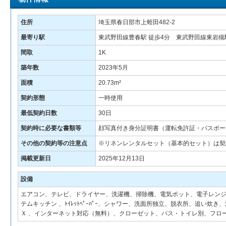
住所
埼玉県春日部市上蛭田482-2
最寄り駅
東武野田線豊春駅 徒歩4分 東武野田線東岩槻駅
間取
1K
築年数
2023年5月
面積
20.73m²
契約形態
一時使用
最低契約日数
30日
契約時に必要な書類等
顔写真付き身分証明書（運転免許証・パスポー
その他の契約等の注意点
※リネンレンタルセット（基本的セット）は契
掲載更新日
2025年12月13日
設備
エアコン、テレビ、ドライヤー、洗濯機、掃除機、電気ポット、電子レンジ
テムキッチン 、ﾄｲﾚｯﾄﾍﾟｰﾊﾟｰ、シャワー、洗面所独立、脱衣所、追い
Ｘ 、インターネット対応（無料）、クローゼット、バス・トイレ別、フロ