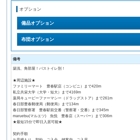
オプション
備品オプション
布団オプション
備考
築浅、角部屋！バストイレ別！
★周辺施設★
ファミリーマート 豊春駅店（コンビニ）まで420m
私立共栄大学（大学・短大）まで4169m
薬局キューピーファーマシー（ドラッグストア）まで261m
春日部豊春郵便局（郵便局）まで134m
春日部警察署 豊春駅前交番（警察署・交番）まで345m
maruetsu(マルエツ) 魚悦 豊春店（スーパー）まで306m
★最短15分で即日入居可能★
契約手順
お見積もり→契約→ご入金→鍵案内→ご入居