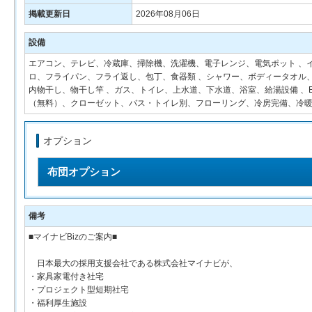
掲載更新日
2026年08月06日
設備
エアコン、テレビ、冷蔵庫、掃除機、洗濯機、電子レンジ、電気ポット 、
ロ、フライパン、フライ返し、包丁、食器類 、シャワー、ボディータオル、洗面
内物干し、物干し竿 、ガス、トイレ、上水道、下水道、浴室、給湯設備 、
（無料）、クローゼット、バス・トイレ別、フローリング、冷房完備、冷
オプション
布団オプション
備考
■マイナビBizのご案内■
日本最大の採用支援会社である株式会社マイナビが、
・家具家電付き社宅
・プロジェクト型短期社宅
・福利厚生施設