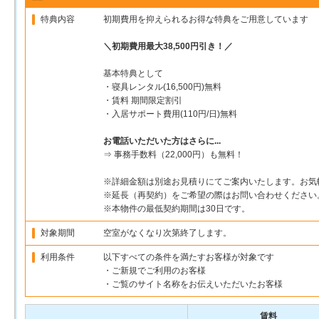
特典内容
初期費用を抑えられるお得な特典をご用意しています
＼初期費用最大38,500円引き！／
基本特典として
・寝具レンタル(16,500円)無料
・賃料 期間限定割引
・入居サポート費用(110円/日)無料
お電話いただいた方はさらに...
⇒ 事務手数料（22,000円）も無料！
※詳細金額は別途お見積りにてご案内いたします。お気
※延長（再契約）をご希望の際はお問い合わせください
※本物件の最低契約期間は30日です。
対象期間
空室がなくなり次第終了します。
利用条件
以下すべての条件を満たすお客様が対象です
・ご新規でご利用のお客様
・ご覧のサイト名称をお伝えいただいたお客様
賃料