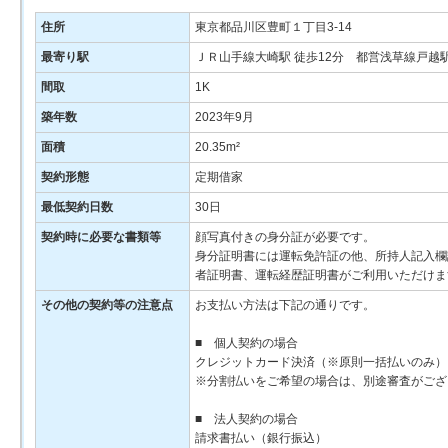
住所
東京都品川区豊町１丁目3-14
最寄り駅
ＪＲ山手線大崎駅 徒歩12分 都営浅草線戸越駅
間取
1K
築年数
2023年9月
面積
20.35m²
契約形態
定期借家
最低契約日数
30日
契約時に必要な書類等
顔写真付きの身分証が必要です。
身分証明書には運転免許証の他、所持人記入欄
者証明書、運転経歴証明書がご利用いただけま
その他の契約等の注意点
お支払い方法は下記の通りです。
■ 個人契約の場合
クレジットカード決済（※原則一括払いのみ）
※分割払いをご希望の場合は、別途審査がござ
■ 法人契約の場合
請求書払い（銀行振込）