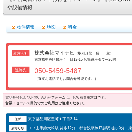
や設備情報
物件情報
地図
料金
株式会社マイナビ
運営会社
（取引形態：貸 主）
東京都中央区銀座４丁目12-15 歌舞伎座タワー26階
050-5459-5487
連絡先
（直接お電話でもお問合せ可能です。）
電話番号およびお問い合わせフォームは、お客様専用窓口です。
営業・セールス目的でのご利用はご遠慮ください。
東京都品川区豊町１丁目3-14
住所
ＪＲ山手線大崎駅 徒歩12分 都営浅草線戸越駅 徒歩9分 東
最寄り駅