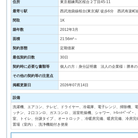
住所
東京都練馬区桜台２丁目45-11
最寄り駅
西武池袋線桜台(東京)駅 徒歩6分 西武有楽町
間取
1K
築年数
2012年3月
面積
21.56m²～
契約形態
定期借家
最低契約日数
30日
契約時に必要な書類等
個人の方：身分証明書 法人の企業様：謄本の
その他の契約等の注意点
掲載更新日
2026年07月14日
設備
洗濯機、エアコン、テレビ、ドライヤー、冷蔵庫、電子レンジ、掃除機、電
ッチン、２口コンロ、ガスコンロ 、浴室乾燥機、シャワー、ﾄｲﾚｯﾄﾍﾟｰﾊ
室、トイレ、分譲タイプ 、オートロック 、冷暖房完備、暖房完備、冷房
置場（室内）、洗浄機能付き便座