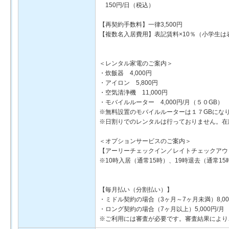
150円/日（税込）
【再契約手数料】一律3,500円
【複数名入居費用】表記賃料×10％（小学生は
＜レンタル家電のご案内＞
・炊飯器 4,000円
・アイロン 5,800円
・空気清浄機 11,000円
・モバイルルーター 4,000円/月（５０GB） 2
※無料設置のモバイルルーターは１７GBにな
※日割りでのレンタルは行っておりません。在
＜オプションサービスのご案内＞
【アーリーチェックイン／レイトチェックアウ
※10時入居（通常15時）、19時退去（通常1
【毎月払い（分割払い）】
・ミドル契約の場合（3ヶ月～7ヶ月未満）8,00
・ロング契約の場合（7ヶ月以上）5,000円/月
※ご利用には審査が必要です。審査結果により