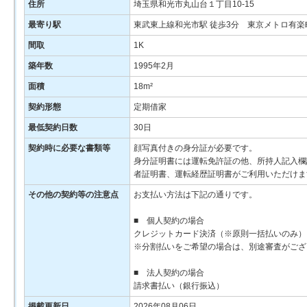
住所
埼玉県和光市丸山台１丁目10-15
最寄り駅
東武東上線和光市駅 徒歩3分 東京メトロ有楽
間取
1K
築年数
1995年2月
面積
18m²
契約形態
定期借家
最低契約日数
30日
契約時に必要な書類等
顔写真付きの身分証が必要です。
身分証明書には運転免許証の他、所持人記入欄
者証明書、運転経歴証明書がご利用いただけま
その他の契約等の注意点
お支払い方法は下記の通りです。
■ 個人契約の場合
クレジットカード決済（※原則一括払いのみ）
※分割払いをご希望の場合は、別途審査がござ
■ 法人契約の場合
請求書払い（銀行振込）
掲載更新日
2026年08月06日