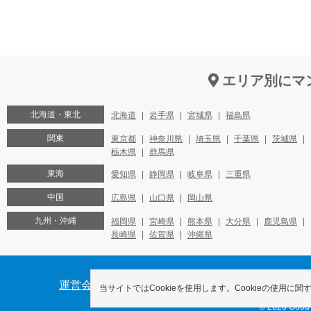
エリア別にマ
北海道・東北
北海道
岩手県
宮城県
福島県
関東
東京都
神奈川県
埼玉県
千葉県
茨城県
栃木県
群馬県
東海
愛知県
静岡県
岐阜県
三重県
中国
広島県
山口県
岡山県
九州・沖縄
福岡県
宮崎県
熊本県
大分県
鹿児島県
長崎県
佐賀県
沖縄県
運営会社
オーナー様へ
プライバシーポリシ
当サイトではCookieを使用します。Cookieの使用に関
© 2026 Good-c