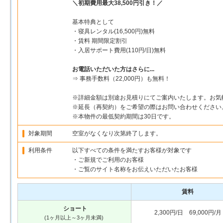
＼初期費用最大38,500円引き！／
基本特典として
・寝具レンタル(16,500円)無料
・賃料 期間限定割引
・入居サポート費用(110円/日)無料
お電話いただいた方はさらに...
⇒ 事務手数料（22,000円）も無料！
※詳細金額は別途お見積りにてご案内いたします。お気
※延長（再契約）をご希望の際はお問い合わせください
※本物件の最低契約期間は30日です。
対象期間
空室がなくなり次第終了します。
利用条件
以下すべての条件を満たすお客様が対象です
・ご新規でご利用のお客様
・ご覧のサイト名称をお伝えいただいたお客様
賃料
ショート
2,300円/日 69,000円/月
(1ヶ月以上～3ヶ月未満)