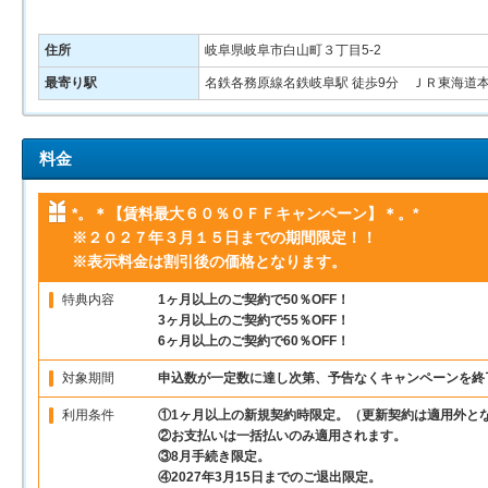
住所
岐阜県岐阜市白山町３丁目5-2
最寄り駅
名鉄各務原線名鉄岐阜駅 徒歩9分 ＪＲ東海道
料金
*。＊【賃料最大６０％ＯＦＦキャンペーン】＊。*
※２０２７年３月１５日までの期間限定！！
※表示料金は割引後の価格となります。
特典内容
1ヶ月以上のご契約で50％OFF！
3ヶ月以上のご契約で55％OFF！
6ヶ月以上のご契約で60％OFF！
対象期間
申込数が一定数に達し次第、予告なくキャンペーンを終
利用条件
①1ヶ月以上の新規契約時限定。（更新契約は適用外と
②お支払いは一括払いのみ適用されます。
③8月手続き限定。
④2027年3月15日までのご退出限定。