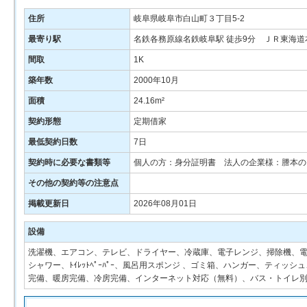
住所
岐阜県岐阜市白山町３丁目5-2
最寄り駅
名鉄各務原線名鉄岐阜駅 徒歩9分 ＪＲ東海道
間取
1K
築年数
2000年10月
面積
24.16m²
契約形態
定期借家
最低契約日数
7日
契約時に必要な書類等
個人の方：身分証明書 法人の企業様：謄本の
その他の契約等の注意点
掲載更新日
2026年08月01日
設備
洗濯機、エアコン、テレビ、ドライヤー、冷蔵庫、電子レンジ、掃除機、電
シャワー、ﾄｲﾚｯﾄﾍﾟｰﾊﾟｰ、風呂用スポンジ 、ゴミ箱、ハンガー、ティ
完備、暖房完備、冷房完備、インターネット対応（無料）、バス・トイレ