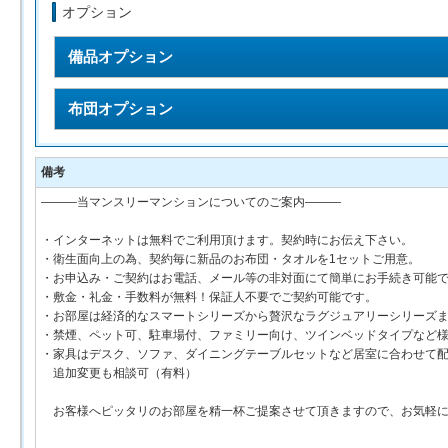
オプション
備品オプション
布団オプション
備考
―――当マンスリーマンションについてのご案内―――
・インターネットは無料でご利用頂けます。契約時にお伝え下さい。
・衛生面向上の為、契約毎に新品のお布団・タオルを1セットご用意。
・お申込み・ご契約はお電話、メール等の非対面にて簡単にお手続き可能
・敷金・礼金・手数料が無料！保証人不要でご契約可能です。
・お部屋は経済的なスマートシリーズから贅沢なラグジュアリーシリーズ
・禁煙、ペット可、駐車場付、ファミリー向け、ツインベッドタイプなど
・家具はデスク、ソファ、ダイニングテーブルセットなど居室に合わせて
追加変更も相談可（有料）
お客様へピッタリのお部屋を精一杯ご提案させて頂きますので、お気軽に