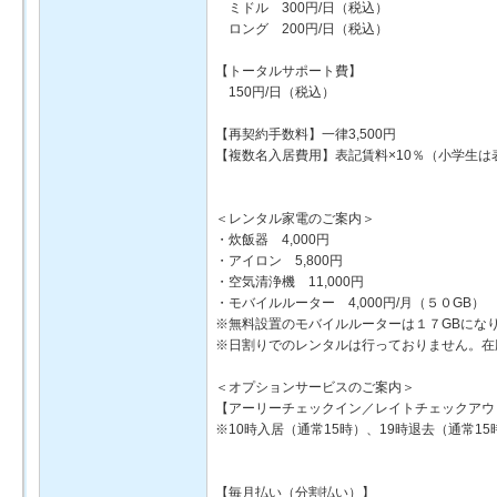
ミドル 300円/日（税込）
ロング 200円/日（税込）
【トータルサポート費】
150円/日（税込）
【再契約手数料】一律3,500円
【複数名入居費用】表記賃料×10％（小学生は
＜レンタル家電のご案内＞
・炊飯器 4,000円
・アイロン 5,800円
・空気清浄機 11,000円
・モバイルルーター 4,000円/月（５０GB） 2
※無料設置のモバイルルーターは１７GBにな
※日割りでのレンタルは行っておりません。在
＜オプションサービスのご案内＞
【アーリーチェックイン／レイトチェックアウ
※10時入居（通常15時）、19時退去（通常1
【毎月払い（分割払い）】