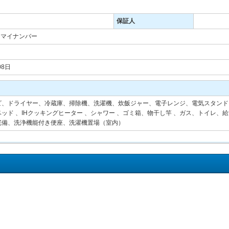
保証人
・マイナンバー
08日
ビ、ドライヤー、冷蔵庫、掃除機、洗濯機、炊飯ジャー、電子レンジ、電気スタンド
ッド 、IHクッキングヒーター 、シャワー 、ゴミ箱、物干し竿 、ガス、トイレ、
完備、洗浄機能付き便座、洗濯機置場（室内）