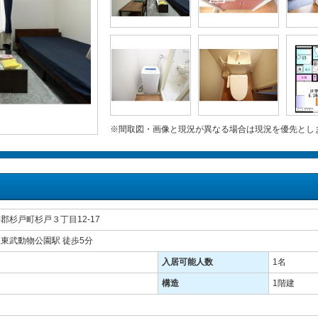
※間取図・画像と現況が異なる場合は現況を優先とし
郡杉戸町杉戸３丁目12-17
線東武動物公園駅 徒歩5分
入居可能人数
1名
構造
1階建