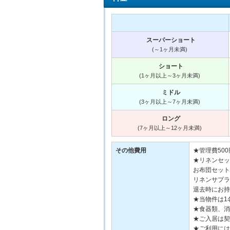
スーパーショート
(～1ヶ月未満)
ショート
(1ヶ月以上～3ヶ月未満)
ミドル
(3ヶ月以上～7ヶ月未満)
ロング
(7ヶ月以上～12ヶ月未満)
その他費用
★管理費500
★リネンセット
お布団セット
リネンサプラ
退去時にお持
★当物件は1
★食器類、消
★ご入居は契
★ご利用には