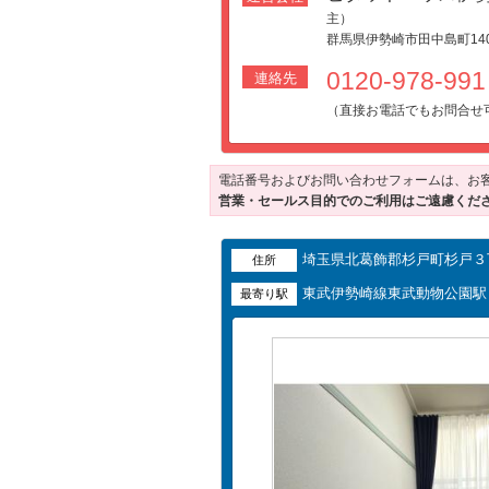
主）
群馬県伊勢崎市田中島町140
0120-978-99
連絡先
（直接お電話でもお問合せ
電話番号およびお問い合わせフォームは、お
営業・セールス目的でのご利用はご遠慮くだ
埼玉県北葛飾郡杉戸町杉戸３丁目
住所
東武伊勢崎線東武動物公園
最寄り駅