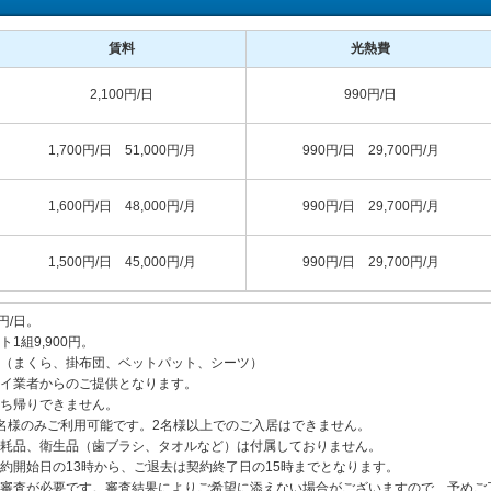
賃料
光熱費
2,100円/日
990円/日
1,700円/日 51,000円/月
990円/日 29,700円/月
1,600円/日 48,000円/月
990円/日 29,700円/月
1,500円/日 45,000円/月
990円/日 29,700円/月
円/日。
1組9,900円。
（まくら、掛布団、ベットパット、シーツ）
イ業者からのご提供となります。
ち帰りできません。
名様のみご利用可能です。2名様以上でのご入居はできません。
耗品、衛生品（歯ブラシ、タオルなど）は付属しておりません。
約開始日の13時から、ご退去は契約終了日の15時までとなります。
審査が必要です。審査結果によりご希望に添えない場合がございますので、予めご