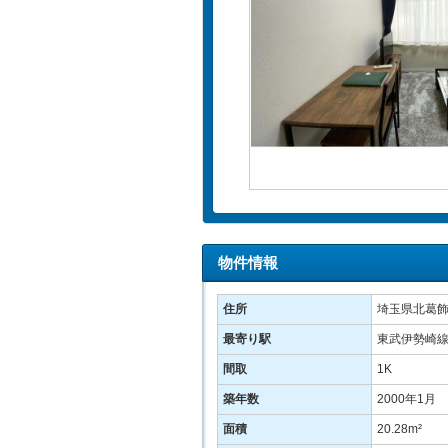
物件情報
住所
埼玉県北葛飾
最寄り駅
東武伊勢崎
間取
1K
築年数
2000年1月
面積
20.28m²