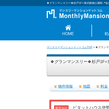
🍀グランマンスリー🍀杉戸1F⭐東武動物公園駅📍徒
HOME
初
マンスリーマンションドットコムTOP
>
🍀グラン
🍀グランマンスリー🍀杉戸1F
物件情報
地図
料金
ピタットハウス伊
運営会社