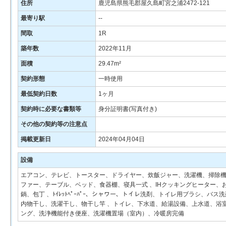
住所
鹿児島県熊毛郡屋久島町宮之浦2472-121
最寄り駅
--
間取
1R
築年数
2022年11月
面積
29.47m²
契約形態
一時使用
最低契約日数
1ヶ月
契約時に必要な書類等
身分証明書(写真付き)
その他の契約等の注意点
掲載更新日
2024年04月04日
設備
エアコン、テレビ、トースター、ドライヤー、炊飯ジャー、洗濯機、掃除機
ファー、テーブル、ベッド、食器棚、寝具一式 、IHクッキングヒーター
鍋、包丁 、ﾄｲﾚｯﾄﾍﾟｰﾊﾟｰ、シャワー、トイレ洗剤、トイレ用ブラシ、
内物干し、洗濯干し、物干し竿 、トイレ、下水道、給湯設備、上水道、浴
ング、洗浄機能付き便座、洗濯機置場（室内）、冷暖房完備