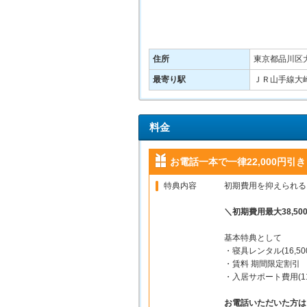
住所
東京都品川区大
最寄り駅
ＪＲ山手線大崎
料金
お電話一本で一律22,000円引き
特典内容
初期費用を抑えられる
＼初期費用最大38,5
基本特典として
・寝具レンタル(16,50
・賃料 期間限定割引
・入居サポート費用(11
お電話いただいた方はさ