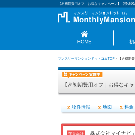
【🎉初期費用オフ｜お得なキャンペーン】【禁煙🚭/Wi
HOME
初
マンスリーマンションドットコムTOP
>
【🎉初期費
【🎉初期費用オフ｜お得なキャンペ
物件情報
地図
料金
株式会社マイナビ
運営会社
（