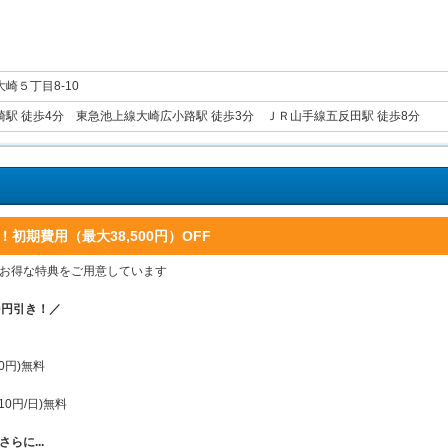
崎５丁目8-10
駅 徒歩4分 東急池上線大崎広小路駅 徒歩3分 ＪＲ山手線五反田駅 徒歩8分
！初期費用（最大38,500円）OFF
お得な特典をご用意しています
00円引き！／
0円)無料
0円/日)無料
らに...