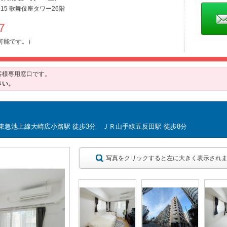
15 歌舞伎座タワー26階
487
可能です。）
客様専用窓口です。
さい。
東急池上線大崎広小路駅 徒歩3分 ＪＲ山手線五反田駅 徒歩8分
写真をクリックすると左に大きく表示され