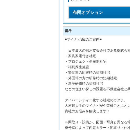
布団オプション
備考
■マイナビBizのご案内■
日本最大の採用支援会社である株式会社
・家具家電付き社宅
・プロジェクト型短期社宅
・福利厚生施設
・繁忙期の応援時の短期社宅
・外国籍の方の研修時の短期社宅
・新卒研修時の短期社宅
などの住まい探しの課題を不動産会社と
ダイバーシティー化する社宅のカタチ。
人材最大手のマイナビが企業様ごとにオ
貴社のお悩みを解決します！
※間取り・設備が、図面・写真と異なる
※号室によって内装カラー・間取り・仕