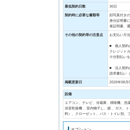
最低契約日数
30日
契約時に必要な書類等
顔写真付き
身分証明書
者証明書、
その他の契約等の注意点
お支払い方
■ 個人契約
クレジット
※分割払い
■ 法人契約
請求書払い
掲載更新日
2026年08月
設備
エアコン、テレビ、冷蔵庫、掃除機、洗濯
浴室乾燥機 、室内物干し、鏡 、ガス、
料）、クローゼット、バス・トイレ別、
オプション