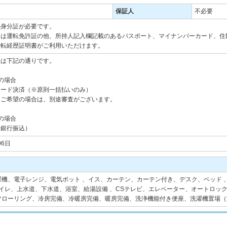
保証人
不必要
の身分証が必要です。
には運転免許証の他、所持人記入欄記載のあるパスポート、マイナンバーカード、住
運転経歴証明書がご利用いただけます。
法は下記の通りです。
の場合
カード決済（※原則一括払いのみ）
をご希望の場合は、別途審査がございます。
の場合
（銀行振込）
06日
機、電子レンジ、電気ポット 、イス、カーテン、カーテン付き、デスク、ベッド 
トイレ、上水道、下水道、浴室、給湯設備 、CSテレビ、エレベーター、オートロッ
フローリング、冷房完備、冷暖房完備、暖房完備、洗浄機能付き便座、洗濯機置場（