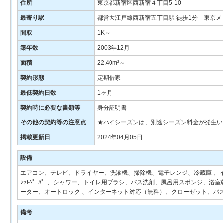
住所
東京都新宿区西新宿４丁目5-10
最寄り駅
都営大江戸線西新宿五丁目駅 徒歩1分 東京メ
間取
1K～
築年数
2003年12月
面積
22.40m²～
契約形態
定期借家
最低契約日数
1ヶ月
契約時に必要な書類等
身分証明書
その他の契約等の注意点
★ハイシーズンは、別途シーズン料金が発生い
掲載更新日
2024年04月05日
設備
エアコン、テレビ、ドライヤー、洗濯機、掃除機、電子レンジ、冷蔵庫 、イ
ﾚｯﾄﾍﾟｰﾊﾟｰ、シャワー、トイレ用ブラシ、バス洗剤、風呂用スポンジ、浴
ーター、オートロック 、インターネット対応（無料）、クローゼット、バ
備考