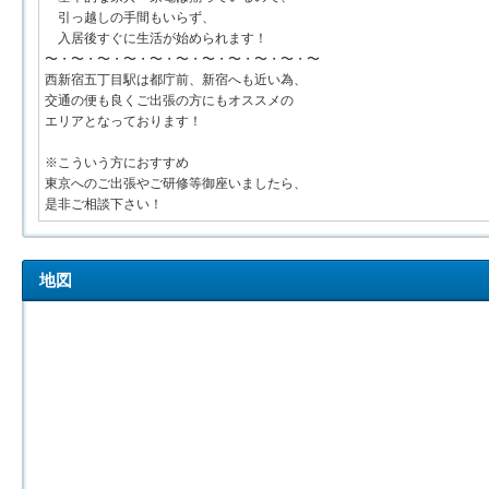
引っ越しの手間もいらず、
入居後すぐに生活が始められます！
〜・〜・〜・〜・〜・〜・〜・〜・〜・〜・〜
西新宿五丁目駅は都庁前、新宿へも近い為、
交通の便も良くご出張の方にもオススメの
エリアとなっております！
※こういう方におすすめ
東京へのご出張やご研修等御座いましたら、
是非ご相談下さい！
地図