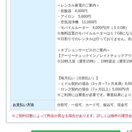
＜レンタル家電のご案内＞
・炊飯器 4,000円
・アイロン 5,800円
・空気清浄機 11,000円
・モバイルルーター 4,000円/月（５０GB） 2
※無料設置のモバイルルーターは１７GBにな
※日割りでのレンタルは行っておりません。在
＜オプションサービスのご案内＞
【アーリーチェックイン／レイトチェックアウ
※10時入居（通常15時）、19時退去（通常1
【毎月払い（分割払い）】
・ミドル契約の場合（3ヶ月～7ヶ月未満）8,00
・ロング契約の場合（7ヶ月以上）5,000円/月
※ご利用には審査が必要です。審査結果により
お支払い方法
分割可、一括可、カード可、振込可、現金可
※ご契約日数によって料金が異なる場合があります。詳しくは物件の運営会
お