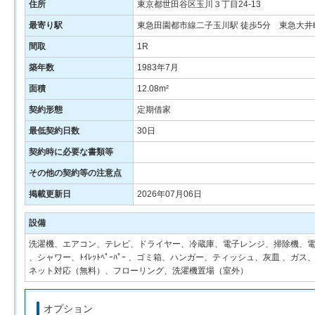
住所
東京都世田谷区玉川３丁目24-13
最寄り駅
東急田園都市線二子玉川駅 徒歩5分 東急大井
間取
1R
築年数
1983年7月
面積
12.08m²
契約形態
定期借家
最低契約日数
30日
契約時に必要な書類等
その他の契約等の注意点
掲載更新日
2026年07月06日
設備
洗濯機、エアコン、テレビ、ドライヤー、冷蔵庫、電子レンジ、掃除機、電
、シャワー、ﾄｲﾚｯﾄﾍﾟｰﾊﾟｰ 、ゴミ箱、ハンガー、ティッシュ、灰皿 
ネット対応（無料）、フローリング、洗濯機置場（室外）
オプション