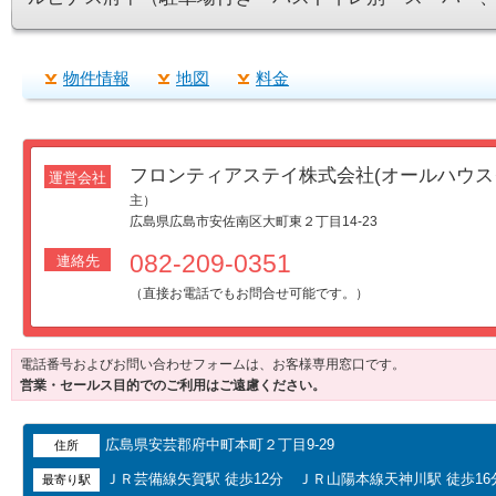
物件情報
地図
料金
フロンティアステイ株式会社(オールハウス
運営会社
主）
広島県広島市安佐南区大町東２丁目14-23
082-209-0351
連絡先
（直接お電話でもお問合せ可能です。）
電話番号およびお問い合わせフォームは、お客様専用窓口です。
営業・セールス目的でのご利用はご遠慮ください。
広島県安芸郡府中町本町２丁目9‐29
住所
ＪＲ芸備線矢賀駅 徒歩12分 ＪＲ山陽本線天神川駅 徒歩16
最寄り駅