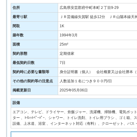
住所
広島県安芸郡府中町本町２丁目9‐29
最寄り駅
ＪＲ芸備線矢賀駅 徒歩12分 ＪＲ山陽本線天神
間取
1K
築年数
1994年3月
面積
25m²
契約形態
定期借家
最低契約日数
7日
契約時に必要な書類等
身分証明書（個人） 会社概要又は会社謄本（
その他の契約等の注意点
人数追加１名につき９００円/日
掲載更新日
2025年05月06日
設備
エアコン、テレビ、ドライヤー、炊飯ジャー、洗濯機、掃除機、電気ポット、
ター 、ﾄｲﾚｯﾄﾍﾟｰﾊﾟｰ、シャワー、トイレ洗剤、トイレ用ブラシ 、ゴ
設備、上水道、浴室 、インターネット対応（有料）、クローゼット、バス