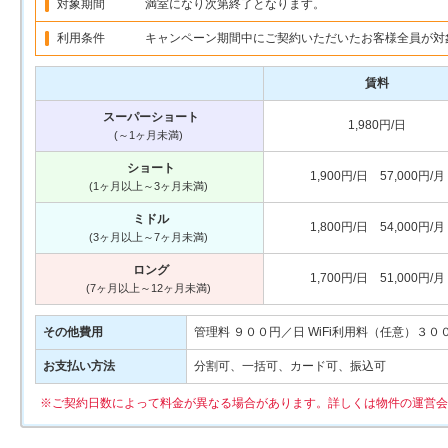
対象期間
満室になり次第終了となります。
利用条件
キャンペーン期間中にご契約いただいたお客様全員が対
賃料
スーパーショート
1,980円/日
(～1ヶ月未満)
ショート
1,900円/日 57,000円/月
(1ヶ月以上～3ヶ月未満)
ミドル
1,800円/日 54,000円/月
(3ヶ月以上～7ヶ月未満)
ロング
1,700円/日 51,000円/月
(7ヶ月以上～12ヶ月未満)
その他費用
管理料 ９００円／日 WiFi利用料（任意）３０
お支払い方法
分割可、一括可、カード可、振込可
※ご契約日数によって料金が異なる場合があります。詳しくは物件の運営会