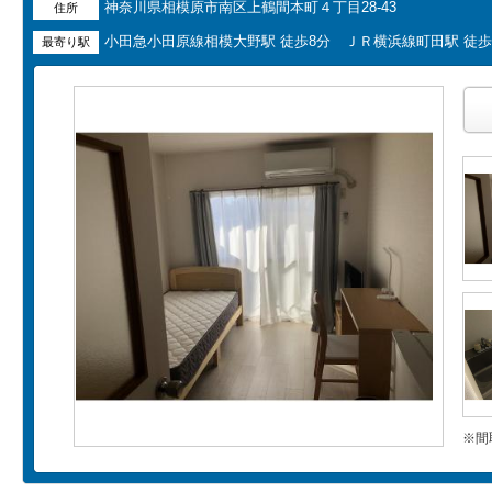
神奈川県相模原市南区上鶴間本町４丁目28-43
住所
小田急小田原線相模大野駅 徒歩8分 ＪＲ横浜線町田駅 徒歩
最寄り駅
※間