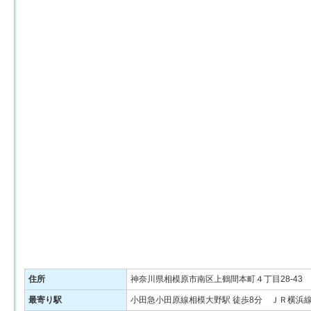
住所
神奈川県相模原市南区上鶴間本町４丁目28-43
最寄り駅
小田急小田原線相模大野駅 徒歩8分 ＪＲ横浜線