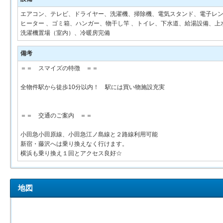
エアコン、テレビ、ドライヤー、洗濯機、掃除機、電気スタンド、電子レンジ
ヒーター 、ゴミ箱、ハンガー、物干し竿 、トイレ、下水道、給湯設備、上
洗濯機置場（室内）、冷暖房完備
備考
＝＝ スマイズの特徴 ＝＝
全物件駅から徒歩10分以内！ 駅には買い物施設充実
＝＝ 交通のご案内 ＝＝
小田急小田原線、小田急江ノ島線と２路線利用可能
新宿・藤沢へは乗り換えなく行けます。
横浜も乗り換え１回とアクセス良好☆
地図