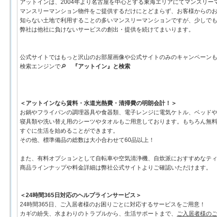
アットインは、2004年より名古屋を中心とする東海エリアにてマンスリ
マンスリーマンション物件をご提供するだけにとどまらず、お客様からの
知らない土地で利用することの多いマンスリーマンションですが、少しで
弊社は他社に負けないサービスの創出・提供を続けてまいります。
公式サイトではもっと沢山のお部屋画像や公式サイトのみのキャンペーン
検索エンジンで🔎
『アットイン』と検索
＜アットインなら賃料・水道光熱費・清掃費の明朗会計！＞
お鍋やフライパンの調理器具や食器類、電子レンジに電気ケトル、ベッド
寝具類や洗い替え用のシーツやタオルもご用意しております。もちろん無
すぐに生活を始めることができます。
その他、標準備品の総数は大小合わせて60品以上！
また、有料オプションとして自転車や空気清浄機、自炊派におすすめなティ
商品ラインナップや料金詳細は弊社公式サイトよりご確認いただけます。
＜24時間365日対応のヘルプラインサービス＞
24時間365日、ご入居者様のお困りごとに対応するサービスをご用意！
カギの紛失、水まわりのトラブルから、生活サポートまで、
ご入居者様の