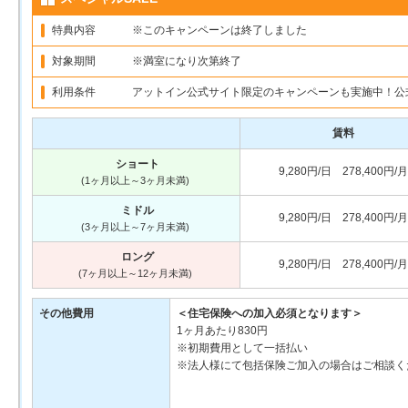
特典内容
※このキャンペーンは終了しました
対象期間
※満室になり次第終了
利用条件
アットイン公式サイト限定のキャンペーンも実施中！公
賃料
ショート
9,280円/日 278,400円/月
(1ヶ月以上～3ヶ月未満)
ミドル
9,280円/日 278,400円/月
(3ヶ月以上～7ヶ月未満)
ロング
9,280円/日 278,400円/月
(7ヶ月以上～12ヶ月未満)
その他費用
＜住宅保険への加入必須となります＞
1ヶ月あたり830円
※初期費用として一括払い
※法人様にて包括保険ご加入の場合はご相談く