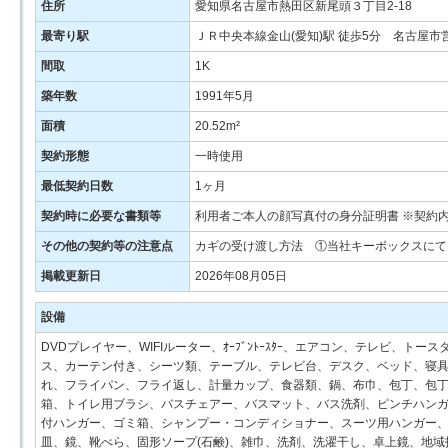
住所
愛知県名古屋市熱田区新尾頭３丁目2-18
最寄り駅
ＪＲ中央本線金山(愛知)駅 徒歩5分 名古屋
間取
1K
築年数
1991年5月
面積
20.52m²
契約形態
一時使用
最低契約日数
1ヶ月
契約時に必要な書類等
利用者ご本人の顔写真付の身分証明書 ※契約
その他の契約等の注意点
カギの受け渡し方法 ①当社キーボックスにて
掲載更新日
2026年08月05日
設備
DVDプレイヤー、WIFIルーター、ｵｰﾌﾞﾝﾄｰｽﾀｰ、エアコン、テレビ
ス、カーテン付き、シーツ類、テーブル、テレビ台、デスク、ベッド、寝具
れ、フライパン、フライ返し、計量カップ、食器類、鍋、布巾、包丁、包丁研ぎ
箱、トイレ用ブラシ、バスチェアー、バスマット、バス洗剤、ピンチハンガ
付ハンガー、ゴミ箱、シャンプー・コンディショナー、スーツ用ハンガー
皿、鏡、靴べら、固形ソープ(石鹸)、雑巾、洗剤、洗濯干し、卓上鏡、地