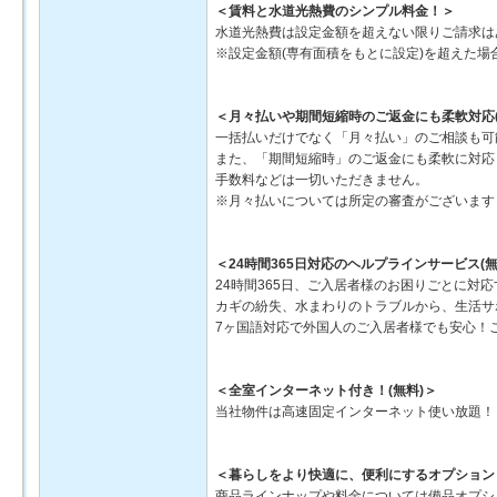
＜賃料と水道光熱費のシンプル料金！＞
水道光熱費は設定金額を超えない限りご請求は
※設定金額(専有面積をもとに設定)を超えた場
＜月々払いや期間短縮時のご返金にも柔軟対応(
一括払いだけでなく「月々払い」のご相談も可
また、「期間短縮時」のご返金にも柔軟に対応
手数料などは一切いただきません。
※月々払いについては所定の審査がございます
＜24時間365日対応のヘルプラインサービス(無
24時間365日、ご入居者様のお困りごとに対
カギの紛失、水まわりのトラブルから、生活サ
7ヶ国語対応で外国人のご入居者様でも安心！
＜全室インターネット付き！(無料)＞
当社物件は高速固定インターネット使い放題！
＜暮らしをより快適に、便利にするオプション
商品ラインナップや料金については備品オプシ