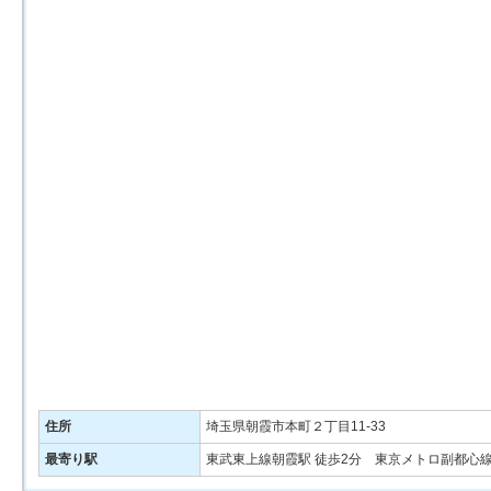
住所
埼玉県朝霞市本町２丁目11-33
最寄り駅
東武東上線朝霞駅 徒歩2分 東京メトロ副都心線