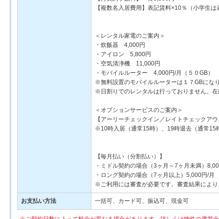
【複数名入居費用】表記賃料×10％（小学生は
＜レンタル家電のご案内＞
・炊飯器 4,000円
・アイロン 5,800円
・空気清浄機 11,000円
・モバイルルーター 4,000円/月（５０GB） 2
※無料設置のモバイルルーターは１７GBにな
※日割りでのレンタルは行っておりません。在
＜オプションサービスのご案内＞
【アーリーチェックイン／レイトチェックアウ
※10時入居（通常15時）、19時退去（通常1
【毎月払い（分割払い）】
・ミドル契約の場合（3ヶ月～7ヶ月未満）8,00
・ロング契約の場合（7ヶ月以上）5,000円/月
※ご利用には審査が必要です。審査結果により
お支払い方法
一括可、カード可、振込可、現金可