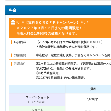
料金
*。＊【賃料６０％ＯＦＦキャンペーン】＊。*
※２０２７年３月１５日までの期間限定！！
※表示料金は割引後の価格となります。
特典内容
【2027年3月15日までの全期間⇒賃料６０%OFF】
＊当社は賃料に光熱費を含んだ安心価格です。
対象期間
申込数が一定数に達し次第、予告なくキャンペーンを終
利用条件
①1ヶ月以上の新規契約時限定。（更新契約は適用外と
②お支払いは一括払いのみ適用されます。
③8月手続き限定。
④2027年3月15日までのご退出限定。
賃料
スーパーショート
7,100円/日
(～1ヶ月未満)
ショート