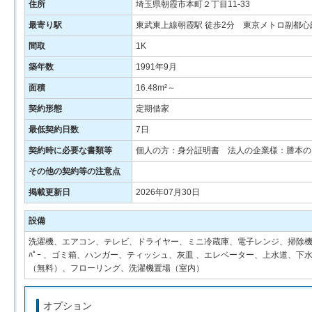
住所
埼玉県朝霞市本町２丁目11-33
最寄り駅
東武東上線朝霞駅 徒歩2分 東京メトロ副都心線
間取
1K
築年数
1991年9月
面積
16.48m²～
契約形態
定期借家
最低契約日数
7日
契約時に必要な書類等
個人の方：身分証明書 法人の企業様：謄本の
その他の契約等の注意点
掲載更新日
2026年07月30日
設備
洗濯機、エアコン、テレビ、ドライヤー、ミニ冷蔵庫、電子レンジ、掃除機、電
ﾊﾟｰ 、ゴミ箱、ハンガー、ティッシュ、灰皿 、エレベーター、上水道、
（無料）、フローリング、洗濯機置場（室内）
オプション