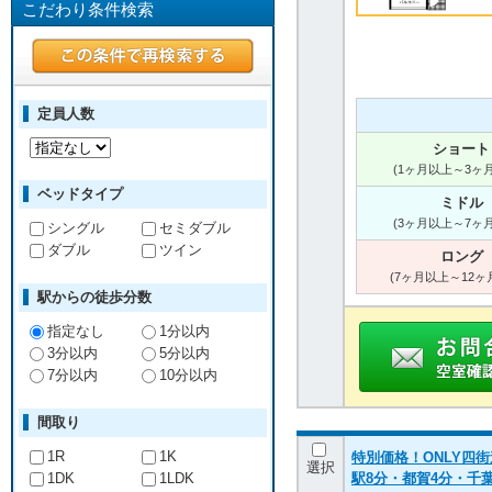
こだわり条件検索
定員人数
ショート
(1ヶ月以上～3ヶ
ベッドタイプ
ミドル
(3ヶ月以上～7ヶ
シングル
セミダブル
ダブル
ツイン
ロング
(7ヶ月以上～12ヶ
駅からの徒歩分数
指定なし
1分以内
3分以内
5分以内
7分以内
10分以内
間取り
1R
1K
特別価格！ONLY四街
選択
1DK
1LDK
駅8分・都賀4分・千葉