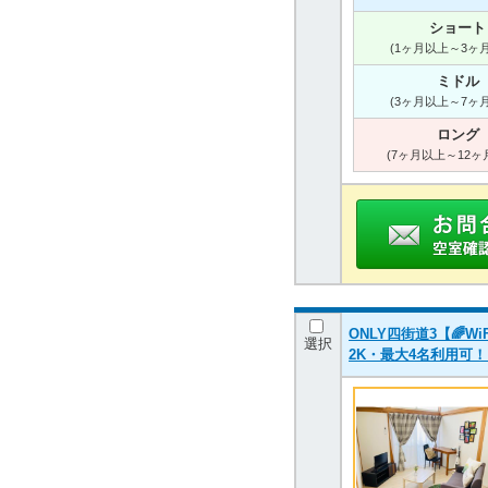
ショート
(1ヶ月以上～3ヶ
ミドル
(3ヶ月以上～7ヶ
ロング
(7ヶ月以上～12ヶ
ONLY四街道3【🌈
選択
2K・最大4名利用可