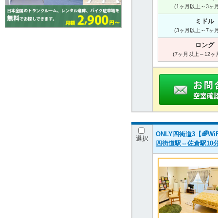
(1ヶ月以上～3ヶ
ミドル
(3ヶ月以上～7ヶ
ロング
(7ヶ月以上～12ヶ
ONLY四街道3【🌈
選択
四街道駅⇔佐倉駅10