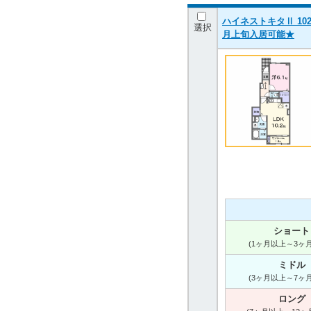
ハイネストキタⅡ 102
選択
月上旬入居可能★
ショート
(1ヶ月以上～3ヶ
ミドル
(3ヶ月以上～7ヶ
ロング