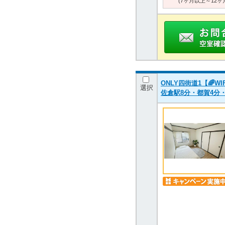
(7ヶ月以上～12ヶ
ONLY四街道1【🌈
選択
佐倉駅8分・都賀4分・