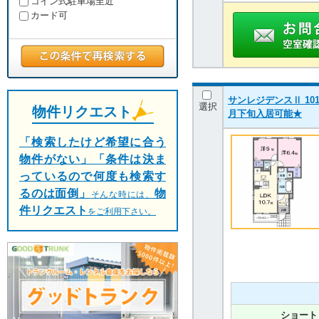
コイン式駐車場至近
カード可
サンレジデンスⅡ 101
選択
物件リクエスト
月下旬入居可能★
「検索したけど希望に合う
物件がない」「条件は決ま
っているので何度も検索す
るのは面倒」
物
そんな時には、
件リクエスト
をご利用下さい。
ショート