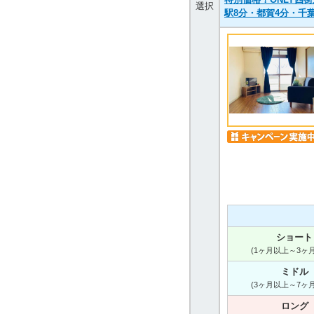
選択
駅8分・都賀4分・千葉
ショート
(1ヶ月以上～3ヶ
ミドル
(3ヶ月以上～7ヶ
ロング