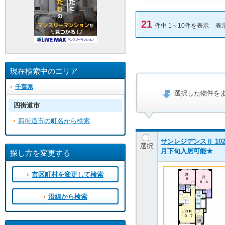
21
件中 1～10件を表示
表
現在検索中のエリア
千葉県
選択した物件を
四街道市
四街道市の町名から検索
サンレジデンスⅡ 102
選択
月下旬入居可能★
探し方を変更する
市区町村を変更して検索
沿線から検索