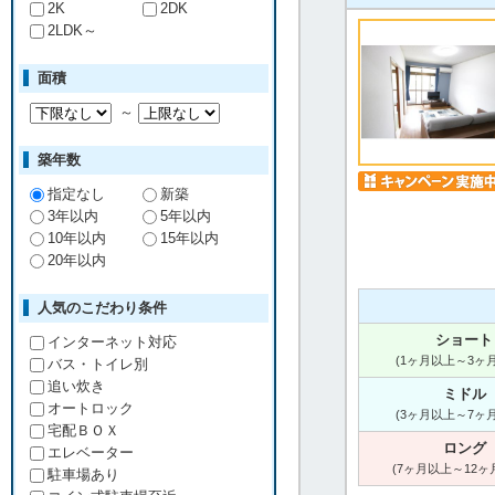
2K
2DK
2LDK～
面積
～
築年数
指定なし
新築
3年以内
5年以内
10年以内
15年以内
20年以内
人気のこだわり条件
ショート
インターネット対応
(1ヶ月以上～3ヶ
バス・トイレ別
追い炊き
ミドル
オートロック
(3ヶ月以上～7ヶ
宅配ＢＯＸ
ロング
エレベーター
(7ヶ月以上～12ヶ
駐車場あり