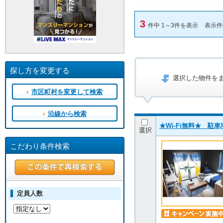
3
件中 1～3件を表示
表示
探し方を変更する
選択した物件を
市区町村を変更して検索
沿線から検索
★Wi-Fi無料★ 
選択
こだわり条件検索
定員人数