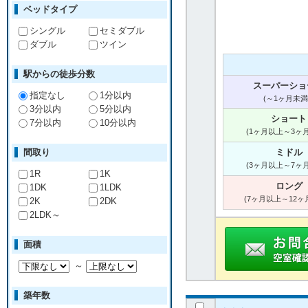
ベッドタイプ
シングル
セミダブル
ダブル
ツイン
駅からの徒歩分数
スーパーショ
指定なし
1分以内
(～1ヶ月未満
3分以内
5分以内
ショート
7分以内
10分以内
(1ヶ月以上～3ヶ
間取り
ミドル
(3ヶ月以上～7ヶ
1R
1K
ロング
1DK
1LDK
(7ヶ月以上～12ヶ
2K
2DK
2LDK～
面積
～
築年数