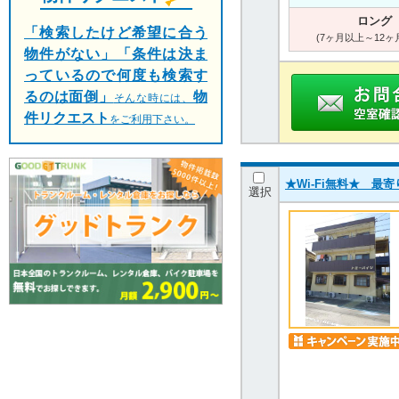
ロング
「検索したけど希望に合う
(7ヶ月以上～12ヶ
物件がない」「条件は決ま
っているので何度も検索す
るのは面倒」
物
そんな時には、
件リクエスト
をご利用下さい。
★Wi-Fi無料★ 
選択