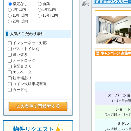
すますてマンスリー60
指定なし
新築
選択
3年以内
5年以内
10年以内
15年以内
20年以内
人気のこだわり条件
インターネット対応
バス・トイレ別
追い炊き
オートロック
宅配ＢＯＸ
エレベーター
駐車場あり
コイン式駐車場至近
カード可
スーパーショ
(～1ヶ月未満
ショート
(1ヶ月以上～3ヶ
ミドル
物件リクエスト
(3ヶ月以上～7ヶ