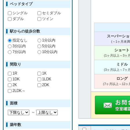
ベッドタイプ
シングル
セミダブル
ダブル
ツイン
駅からの徒歩分数
スーパーショ
指定なし
1分以内
(～1ヶ月未満
3分以内
5分以内
ショート
7分以内
10分以内
(1ヶ月以上～3ヶ
間取り
ミドル
(3ヶ月以上～7ヶ
1R
1K
ロング
1DK
1LDK
(7ヶ月以上～12ヶ
2K
2DK
2LDK～
面積
～
築年数