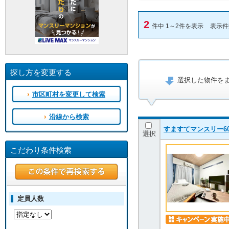
2
件中 1～2件を表示
表示
探し方を変更する
選択した物件を
市区町村を変更して検索
沿線から検索
すますてマンスリー60
選択
こだわり条件検索
定員人数