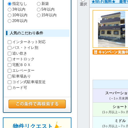
★Wi-Fi無料★ 
指定なし
新築
選択
3年以内
5年以内
10年以内
15年以内
20年以内
人気のこだわり条件
インターネット対応
バス・トイレ別
追い炊き
オートロック
宅配ＢＯＸ
エレベーター
駐車場あり
コイン式駐車場至近
カード可
スーパーショ
(～1ヶ月未満
ショート
(1ヶ月以上～3ヶ
ミドル
物件リクエスト
(3ヶ月以上～7ヶ