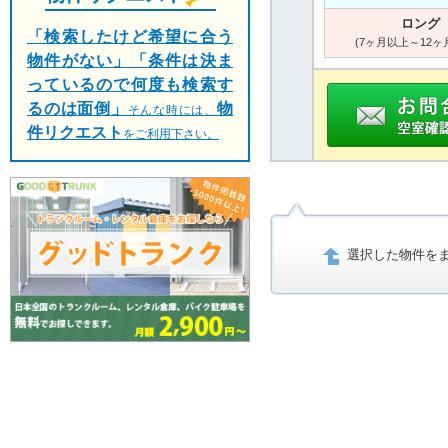
ロング
「検索したけど希望に合う
(7ヶ月以上～12ヶ
物件がない」「条件は決ま
っているので何度も検索す
るのは面倒」
物
そんな時には、
件リクエスト
をご利用下さい。
選択した物件を